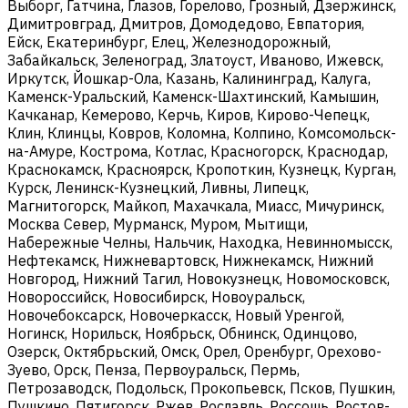
Выборг, Гатчина, Глазов, Горелово, Грозный, Дзержинск,
Димитровград, Дмитров, Домодедово, Евпатория,
Ейск, Екатеринбург, Елец, Железнодорожный,
Забайкальск, Зеленоград, Златоуст, Иваново, Ижевск,
Иркутск, Йошкар-Ола, Казань, Калининград, Калуга,
Каменск-Уральский, Каменск-Шахтинский, Камышин,
Качканар, Кемерово, Керчь, Киров, Кирово-Чепецк,
Клин, Клинцы, Ковров, Коломна, Колпино, Комсомольск-
на-Амуре, Кострома, Котлас, Красногорск, Краснодар,
Краснокамск, Красноярск, Кропоткин, Кузнецк, Курган,
Курск, Ленинск-Кузнецкий, Ливны, Липецк,
Магнитогорск, Майкоп, Махачкала, Миасс, Мичуринск,
Москва Север, Мурманск, Муром, Мытищи,
Набережные Челны, Нальчик, Находка, Невинномысск,
Нефтекамск, Нижневартовск, Нижнекамск, Нижний
Новгород, Нижний Тагил, Новокузнецк, Новомосковск,
Новороссийск, Новосибирск, Новоуральск,
Новочебоксарск, Новочеркасск, Новый Уренгой,
Ногинск, Норильск, Ноябрьск, Обнинск, Одинцово,
Озерск, Октябрьский, Омск, Орел, Оренбург, Орехово-
Зуево, Орск, Пенза, Первоуральск, Пермь,
Петрозаводск, Подольск, Прокопьевск, Псков, Пушкин,
Пушкино, Пятигорск, Ржев, Рославль, Россошь, Ростов-