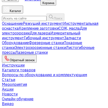
Корзина
Каталог
Поиск
Оснащение
Режущий инструмент
Инструментальная
оснастка
Крепление заготовки
СОЖ, масла
Для
электроэрозии
Для лазера
Измерительный
инструмент
Гибочный инструмент
Запчасти
Оборудование
Фрезерные станки
Токарные
станки
Электроэрозионные станки
Листогибочные
прессы
Лазерные станки
Обратный звонок
Инструкции
Каталоги товаров
Вопросы по оборудованию и комплектующим
Статьи
Мероприятия
Акции
Новости
Онлайн-обучение
Видео