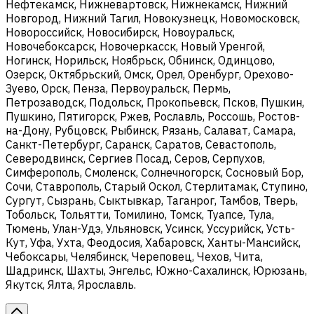
Нефтекамск, Нижневартовск, Нижнекамск, Нижний
Новгород, Нижний Тагил, Новокузнецк, Новомосковск,
Новороссийск, Новосибирск, Новоуральск,
Новочебоксарск, Новочеркасск, Новый Уренгой,
Ногинск, Норильск, Ноябрьск, Обнинск, Одинцово,
Озерск, Октябрьский, Омск, Орел, Оренбург, Орехово-
Зуево, Орск, Пенза, Первоуральск, Пермь,
Петрозаводск, Подольск, Прокопьевск, Псков, Пушкин,
Пушкино, Пятигорск, Ржев, Рославль, Россошь, Ростов-
на-Дону, Рубцовск, Рыбинск, Рязань, Салават, Самара,
Санкт-Петербург, Саранск, Саратов, Севастополь,
Северодвинск, Сергиев Посад, Серов, Серпухов,
Симферополь, Смоленск, Солнечногорск, Сосновый Бор,
Сочи, Ставрополь, Старый Оскол, Стерлитамак, Ступино,
Сургут, Сызрань, Сыктывкар, Таганрог, Тамбов, Тверь,
Тобольск, Тольятти, Томилино, Томск, Туапсе, Тула,
Тюмень, Улан-Удэ, Ульяновск, Усинск, Уссурийск, Усть-
Кут, Уфа, Ухта, Феодосия, Хабаровск, Ханты-Мансийск,
Чебоксары, Челябинск, Череповец, Чехов, Чита,
Шадринск, Шахты, Энгельс, Южно-Сахалинск, Юрюзань,
Якутск, Ялта, Ярославль.