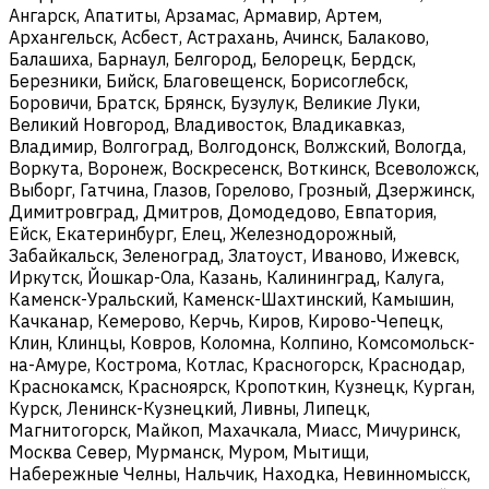
Ангарск, Апатиты, Арзамас, Армавир, Артем,
Архангельск, Асбест, Астрахань, Ачинск, Балаково,
Балашиха, Барнаул, Белгород, Белорецк, Бердск,
Березники, Бийск, Благовещенск, Борисоглебск,
Боровичи, Братск, Брянск, Бузулук, Великие Луки,
Великий Новгород, Владивосток, Владикавказ,
Владимир, Волгоград, Волгодонск, Волжский, Вологда,
Воркута, Воронеж, Воскресенск, Воткинск, Всеволожск,
Выборг, Гатчина, Глазов, Горелово, Грозный, Дзержинск,
Димитровград, Дмитров, Домодедово, Евпатория,
Ейск, Екатеринбург, Елец, Железнодорожный,
Забайкальск, Зеленоград, Златоуст, Иваново, Ижевск,
Иркутск, Йошкар-Ола, Казань, Калининград, Калуга,
Каменск-Уральский, Каменск-Шахтинский, Камышин,
Качканар, Кемерово, Керчь, Киров, Кирово-Чепецк,
Клин, Клинцы, Ковров, Коломна, Колпино, Комсомольск-
на-Амуре, Кострома, Котлас, Красногорск, Краснодар,
Краснокамск, Красноярск, Кропоткин, Кузнецк, Курган,
Курск, Ленинск-Кузнецкий, Ливны, Липецк,
Магнитогорск, Майкоп, Махачкала, Миасс, Мичуринск,
Москва Север, Мурманск, Муром, Мытищи,
Набережные Челны, Нальчик, Находка, Невинномысск,