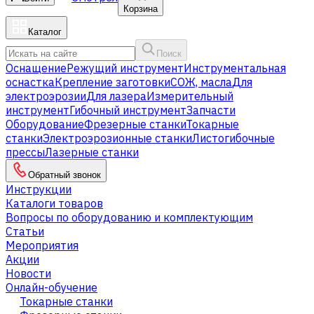
Корзина
Каталог
Поиск
Оснащение
Режущий инструмент
Инструментальная
оснастка
Крепление заготовки
СОЖ, масла
Для
электроэрозии
Для лазера
Измерительный
инструмент
Гибочный инструмент
Запчасти
Оборудование
Фрезерные станки
Токарные
станки
Электроэрозионные станки
Листогибочные
прессы
Лазерные станки
Обратный звонок
Инструкции
Каталоги товаров
Вопросы по оборудованию и комплектующим
Статьи
Мероприятия
Акции
Новости
Онлайн-обучение
Токарные станки