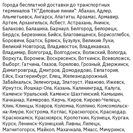
Города бесплатной доставки до транспортных
терминалов ТК"Деловые линии": Абакан, Адлер,
Альметьевск, Ангарск, Апатиты, Арзамас, Армавир,
Артем, Архангельск, Асбест, Астрахань, Ачинск,
Балаково, Балашиха, Барнаул, Белгород, Белорецк,
Бердск, Березники, Бийск, Благовещенск, Борисоглебск,
Боровичи, Братск, Брянск, Бузулук, Великие Луки,
Великий Новгород, Владивосток, Владикавказ,
Владимир, Волгоград, Волгодонск, Волжский, Вологда,
Воркута, Воронеж, Воскресенск, Воткинск, Всеволожск,
Выборг, Гатчина, Глазов, Горелово, Грозный, Дзержинск,
Димитровград, Дмитров, Домодедово, Евпатория,
Ейск, Екатеринбург, Елец, Железнодорожный,
Забайкальск, Зеленоград, Златоуст, Иваново, Ижевск,
Иркутск, Йошкар-Ола, Казань, Калининград, Калуга,
Каменск-Уральский, Каменск-Шахтинский, Камышин,
Качканар, Кемерово, Керчь, Киров, Кирово-Чепецк,
Клин, Клинцы, Ковров, Коломна, Колпино, Комсомольск-
на-Амуре, Кострома, Котлас, Красногорск, Краснодар,
Краснокамск, Красноярск, Кропоткин, Кузнецк, Курган,
Курск, Ленинск-Кузнецкий, Ливны, Липецк,
Магнитогорск, Майкоп, Махачкала, Миасс, Мичуринск,