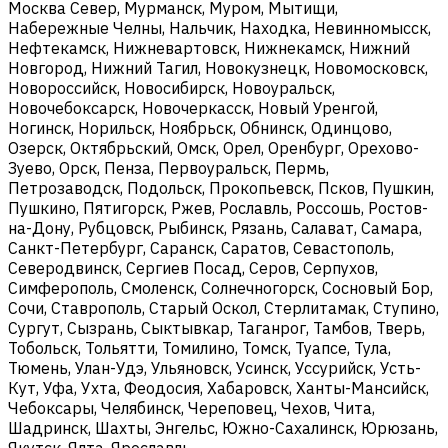
Москва Север, Мурманск, Муром, Мытищи,
Набережные Челны, Нальчик, Находка, Невинномысск,
Нефтекамск, Нижневартовск, Нижнекамск, Нижний
Новгород, Нижний Тагил, Новокузнецк, Новомосковск,
Новороссийск, Новосибирск, Новоуральск,
Новочебоксарск, Новочеркасск, Новый Уренгой,
Ногинск, Норильск, Ноябрьск, Обнинск, Одинцово,
Озерск, Октябрьский, Омск, Орел, Оренбург, Орехово-
Зуево, Орск, Пенза, Первоуральск, Пермь,
Петрозаводск, Подольск, Прокопьевск, Псков, Пушкин,
Пушкино, Пятигорск, Ржев, Рославль, Россошь, Ростов-
на-Дону, Рубцовск, Рыбинск, Рязань, Салават, Самара,
Санкт-Петербург, Саранск, Саратов, Севастополь,
Северодвинск, Сергиев Посад, Серов, Серпухов,
Симферополь, Смоленск, Солнечногорск, Сосновый Бор,
Сочи, Ставрополь, Старый Оскол, Стерлитамак, Ступино,
Сургут, Сызрань, Сыктывкар, Таганрог, Тамбов, Тверь,
Тобольск, Тольятти, Томилино, Томск, Туапсе, Тула,
Тюмень, Улан-Удэ, Ульяновск, Усинск, Уссурийск, Усть-
Кут, Уфа, Ухта, Феодосия, Хабаровск, Ханты-Мансийск,
Чебоксары, Челябинск, Череповец, Чехов, Чита,
Шадринск, Шахты, Энгельс, Южно-Сахалинск, Юрюзань,
Якутск, Ялта, Ярославль.