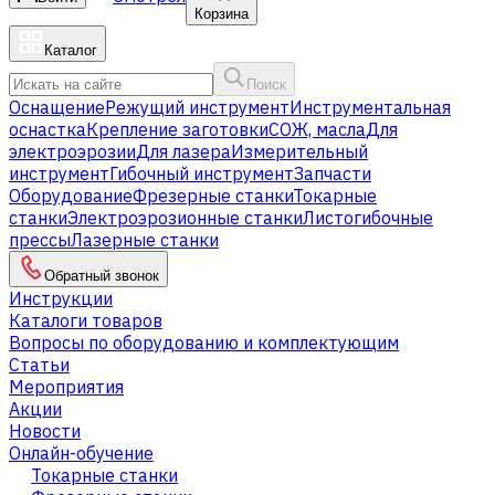
Корзина
Каталог
Поиск
Оснащение
Режущий инструмент
Инструментальная
оснастка
Крепление заготовки
СОЖ, масла
Для
электроэрозии
Для лазера
Измерительный
инструмент
Гибочный инструмент
Запчасти
Оборудование
Фрезерные станки
Токарные
станки
Электроэрозионные станки
Листогибочные
прессы
Лазерные станки
Обратный звонок
Инструкции
Каталоги товаров
Вопросы по оборудованию и комплектующим
Статьи
Мероприятия
Акции
Новости
Онлайн-обучение
Токарные станки