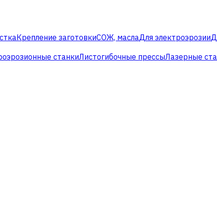
стка
Крепление заготовки
СОЖ, масла
Для электроэрозии
Д
роэрозионные станки
Листогибочные прессы
Лазерные ст