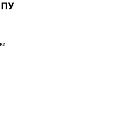
ЧПУ
ки