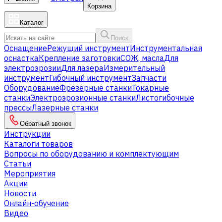
Корзина
Каталог
Поиск
Оснащение
Режущий инструмент
Инструментальная
оснастка
Крепление заготовки
СОЖ, масла
Для
электроэрозии
Для лазера
Измерительный
инструмент
Гибочный инструмент
Запчасти
Оборудование
Фрезерные станки
Токарные
станки
Электроэрозионные станки
Листогибочные
прессы
Лазерные станки
Обратный звонок
Инструкции
Каталоги товаров
Вопросы по оборудованию и комплектующим
Статьи
Мероприятия
Акции
Новости
Онлайн-обучение
Видео