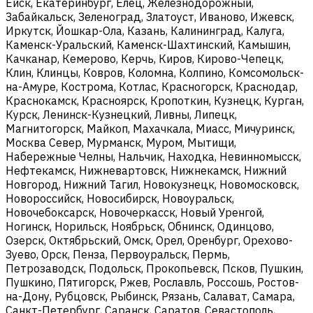
Ейск, Екатеринбург, Елец, Железнодорожный,
Забайкальск, Зеленоград, Златоуст, Иваново, Ижевск,
Иркутск, Йошкар-Ола, Казань, Калининград, Калуга,
Каменск-Уральский, Каменск-Шахтинский, Камышин,
Качканар, Кемерово, Керчь, Киров, Кирово-Чепецк,
Клин, Клинцы, Ковров, Коломна, Колпино, Комсомольск-
на-Амуре, Кострома, Котлас, Красногорск, Краснодар,
Краснокамск, Красноярск, Кропоткин, Кузнецк, Курган,
Курск, Ленинск-Кузнецкий, Ливны, Липецк,
Магнитогорск, Майкоп, Махачкала, Миасс, Мичуринск,
Москва Север, Мурманск, Муром, Мытищи,
Набережные Челны, Нальчик, Находка, Невинномысск,
Нефтекамск, Нижневартовск, Нижнекамск, Нижний
Новгород, Нижний Тагил, Новокузнецк, Новомосковск,
Новороссийск, Новосибирск, Новоуральск,
Новочебоксарск, Новочеркасск, Новый Уренгой,
Ногинск, Норильск, Ноябрьск, Обнинск, Одинцово,
Озерск, Октябрьский, Омск, Орел, Оренбург, Орехово-
Зуево, Орск, Пенза, Первоуральск, Пермь,
Петрозаводск, Подольск, Прокопьевск, Псков, Пушкин,
Пушкино, Пятигорск, Ржев, Рославль, Россошь, Ростов-
на-Дону, Рубцовск, Рыбинск, Рязань, Салават, Самара,
Санкт-Петербург, Саранск, Саратов, Севастополь,