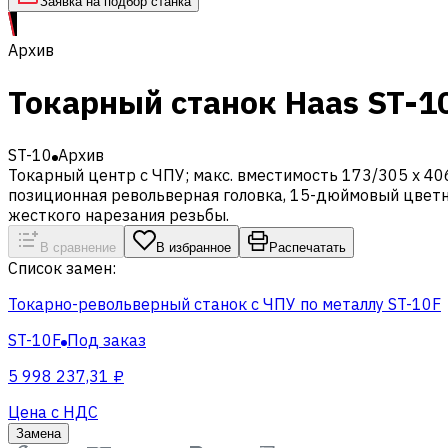
Заявка на подбор станка
Архив
Токарный станок Haas ST-1
ST-10
Архив
Токарный центр с ЧПУ; макс. вместимость 173/305 x 406
позиционная револьверная головка, 15-дюймовый цветн
жесткого нарезания резьбы.
В сравнение
В избранное
Распечатать
Список замен:
Токарно-револьверный станок с ЧПУ по металлу ST-10F
ST-10F
Под заказ
5 998 237,31 ₽
Цена с НДС
Замена