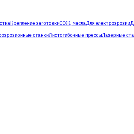
стка
Крепление заготовки
СОЖ, масла
Для электроэрозии
Д
роэрозионные станки
Листогибочные прессы
Лазерные ст