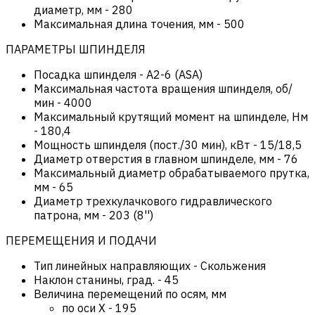
диаметр, мм
-
280
Максимальная длина точения, мм
-
500
ПАРАМЕТРЫ ШПИНДЕЛЯ
Посадка шпинделя
-
А2-6 (ASA)
Максимальная частота вращения шпинделя, об/
мин
-
4000
Максимальный крутящий момент на шпинделе, Нм
-
180,4
Мощность шпинделя (пост./30 мин), кВт
-
15/18,5
Диаметр отверстия в главном шпинделе, мм
-
76
Максимальный диаметр обрабатываемого прутка,
мм
-
65
Диаметр трехкулачкового гидравлического
патрона, мм
-
203 (8'')
ПЕРЕМЕЩЕНИЯ И ПОДАЧИ
Тип линейных направляющих
-
Скольжения
Наклон станины, град.
-
45
Величина перемещений по осям, мм
по оси Х
-
195