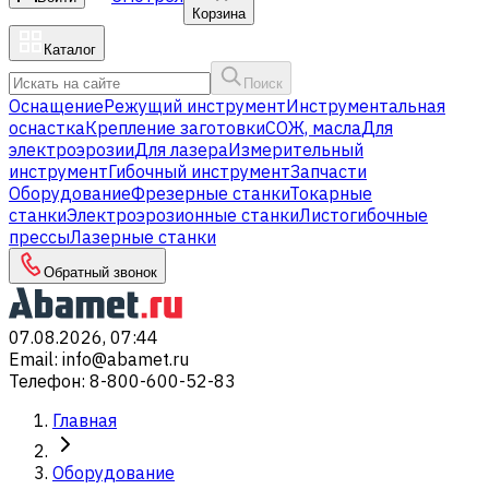
Корзина
Каталог
Поиск
Оснащение
Режущий инструмент
Инструментальная
оснастка
Крепление заготовки
СОЖ, масла
Для
электроэрозии
Для лазера
Измерительный
инструмент
Гибочный инструмент
Запчасти
Оборудование
Фрезерные станки
Токарные
станки
Электроэрозионные станки
Листогибочные
прессы
Лазерные станки
Обратный звонок
07.08.2026, 07:44
Email
:
info@abamet.ru
Телефон
:
8-800-600-52-83
Главная
Оборудование