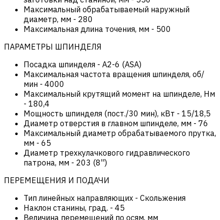
Максимальный обрабатываемый наружный
диаметр, мм
-
280
Максимальная длина точения, мм
-
500
ПАРАМЕТРЫ ШПИНДЕЛЯ
Посадка шпинделя
-
А2-6 (ASA)
Максимальная частота вращения шпинделя, об/
мин
-
4000
Максимальный крутящий момент на шпинделе, Нм
-
180,4
Мощность шпинделя (пост./30 мин), кВт
-
15/18,5
Диаметр отверстия в главном шпинделе, мм
-
76
Максимальный диаметр обрабатываемого прутка,
мм
-
65
Диаметр трехкулачкового гидравлического
патрона, мм
-
203 (8'')
ПЕРЕМЕЩЕНИЯ И ПОДАЧИ
Тип линейных направляющих
-
Скольжения
Наклон станины, град.
-
45
Величина перемещений по осям, мм