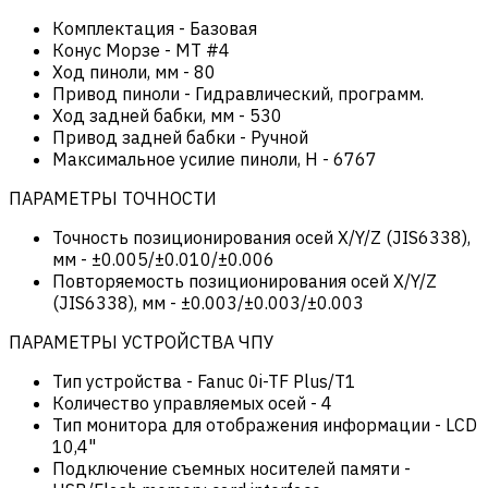
Комплектация
-
Базовая
Конус Морзе
-
MT #4
Ход пиноли, мм
-
80
Привод пиноли
-
Гидравлический, программ.
Ход задней бабки, мм
-
530
Привод задней бабки
-
Ручной
Максимальное усилие пиноли, Н
-
6767
ПАРАМЕТРЫ ТОЧНОСТИ
Точность позиционирования осей X/Y/Z (JIS6338),
мм
-
±0.005/±0.010/±0.006
Повторяемость позиционирования осей X/Y/Z
(JIS6338), мм
-
±0.003/±0.003/±0.003
ПАРАМЕТРЫ УСТРОЙСТВА ЧПУ
Тип устройства
-
Fanuc 0i-TF Plus/T1
Количество управляемых осей
-
4
Тип монитора для отображения информации
-
LCD
10,4"
Подключение съемных носителей памяти
-