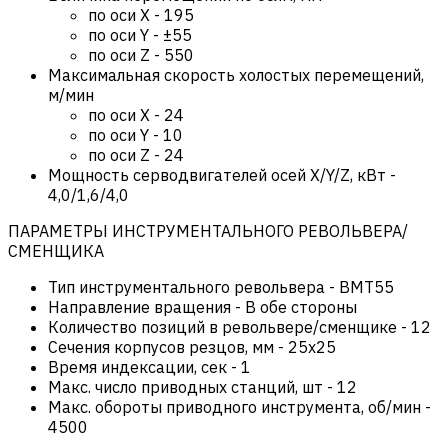
по оси Х
-
195
по оси Y
-
±55
по оси Z
-
550
Максимальная скорость холостых перемещений,
м/мин
по оси Х
-
24
по оси Y
-
10
по оси Z
-
24
Мощность серводвигателей осей X/Y/Z, кВт
-
4,0/1,6/4,0
ПАРАМЕТРЫ ИНСТРУМЕНТАЛЬНОГО РЕВОЛЬВЕРА/
СМЕНЩИКА
Тип инструментального револьвера
-
BMT55
Направление вращения
-
В обе стороны
Количество позиций в револьвере/сменщике
-
12
Сечения корпусов резцов, мм
-
25х25
Время индексации, сек
-
1
Макс. число приводных станций, шт
-
12
Макс. обороты приводного инструмента, об/мин
-
4500