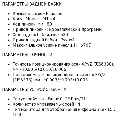
ПАРАМЕТРЫ ЗАДНЕЙ БАБКИ
Комплектация
-
Базовая
Конус Морзе
-
MT #4
Ход пиноли, мм
-
80
Привод пиноли
-
Гидравлический, программ.
Ход задней бабки, мм
-
530
Привод задней бабки
-
Ручной
Максимальное усилие пиноли, Н
-
6767
ПАРАМЕТРЫ ТОЧНОСТИ
Точность позиционирования осей X/Y/Z (JIS6338),
мм
-
±0.005/±0.010/±0.006
Повторяемость позиционирования осей X/Y/Z
(JIS6338), мм
-
±0.003/±0.003/±0.003
ПАРАМЕТРЫ УСТРОЙСТВА ЧПУ
Тип устройства
-
Fanuc 0i-TF Plus/T1
Количество управляемых осей
-
4
Тип монитора для отображения информации
-
LCD
10,4"