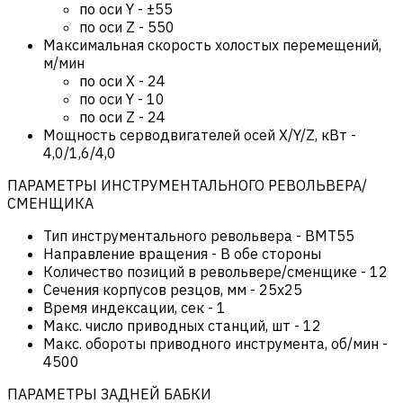
по оси Y
-
±55
по оси Z
-
550
Максимальная скорость холостых перемещений,
м/мин
по оси Х
-
24
по оси Y
-
10
по оси Z
-
24
Мощность серводвигателей осей X/Y/Z, кВт
-
4,0/1,6/4,0
ПАРАМЕТРЫ ИНСТРУМЕНТАЛЬНОГО РЕВОЛЬВЕРА/
СМЕНЩИКА
Тип инструментального револьвера
-
BMT55
Направление вращения
-
В обе стороны
Количество позиций в револьвере/сменщике
-
12
Сечения корпусов резцов, мм
-
25х25
Время индексации, сек
-
1
Макс. число приводных станций, шт
-
12
Макс. обороты приводного инструмента, об/мин
-
4500
ПАРАМЕТРЫ ЗАДНЕЙ БАБКИ