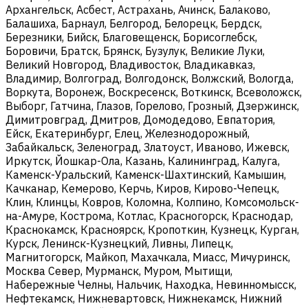
Архангельск, Асбест, Астрахань, Ачинск, Балаково,
Балашиха, Барнаул, Белгород, Белорецк, Бердск,
Березники, Бийск, Благовещенск, Борисоглебск,
Боровичи, Братск, Брянск, Бузулук, Великие Луки,
Великий Новгород, Владивосток, Владикавказ,
Владимир, Волгоград, Волгодонск, Волжский, Вологда,
Воркута, Воронеж, Воскресенск, Воткинск, Всеволожск,
Выборг, Гатчина, Глазов, Горелово, Грозный, Дзержинск,
Димитровград, Дмитров, Домодедово, Евпатория,
Ейск, Екатеринбург, Елец, Железнодорожный,
Забайкальск, Зеленоград, Златоуст, Иваново, Ижевск,
Иркутск, Йошкар-Ола, Казань, Калининград, Калуга,
Каменск-Уральский, Каменск-Шахтинский, Камышин,
Качканар, Кемерово, Керчь, Киров, Кирово-Чепецк,
Клин, Клинцы, Ковров, Коломна, Колпино, Комсомольск-
на-Амуре, Кострома, Котлас, Красногорск, Краснодар,
Краснокамск, Красноярск, Кропоткин, Кузнецк, Курган,
Курск, Ленинск-Кузнецкий, Ливны, Липецк,
Магнитогорск, Майкоп, Махачкала, Миасс, Мичуринск,
Москва Север, Мурманск, Муром, Мытищи,
Набережные Челны, Нальчик, Находка, Невинномысск,
Нефтекамск, Нижневартовск, Нижнекамск, Нижний