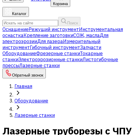
Корзина
Каталог
Поиск
Оснащение
Режущий инструмент
Инструментальная
оснастка
Крепление заготовки
СОЖ, масла
Для
электроэрозии
Для лазера
Измерительный
инструмент
Гибочный инструмент
Запчасти
Оборудование
Фрезерные станки
Токарные
станки
Электроэрозионные станки
Листогибочные
прессы
Лазерные станки
Обратный звонок
Главная
Оборудование
Лазерные станки
Лазерные труборезы с ЧПУ