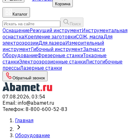
Корзина
Каталог
Поиск
Оснащение
Режущий инструмент
Инструментальная
оснастка
Крепление заготовки
СОЖ, масла
Для
электроэрозии
Для лазера
Измерительный
инструмент
Гибочный инструмент
Запчасти
Оборудование
Фрезерные станки
Токарные
станки
Электроэрозионные станки
Листогибочные
прессы
Лазерные станки
Обратный звонок
07.08.2026, 03:54
Email
:
info@abamet.ru
Телефон
:
8-800-600-52-83
Главная
Оборудование