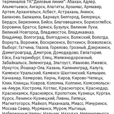
терминалов ТК"Деловые линии": Абакан, Адлер,
Альметьевск, Ангарск, Апатиты, Арзамас, Армавир,
Артем, Архангельск, Асбест, Астрахань, Ачинск,
Балаково, Балашиха, Барнаул, Белгород, Белорецк,
Бердск, Березники, Бийск, Благовещенск, Борисоглебск,
Боровичи, Братск, Брянск, Бузулук, Великие Луки,
Великий Новгород, Владивосток, Владикавказ,
Владимир, Волгоград, Волгодонск, Волжский, Вологда,
Воркута, Воронеж, Воскресенск, Воткинск, Всеволожск,
Выборг, Гатчина, Глазов, Горелово, Грозный, Дзержинск,
Димитровград, Дмитров, Домодедово, Евпатория,
Ейск, Екатеринбург, Елец, Железнодорожный,
Забайкальск, Зеленоград, Златоуст, Иваново, Ижевск,
Иркутск, Йошкар-Ола, Казань, Калининград, Калуга,
Каменск-Уральский, Каменск-Шахтинский, Камышин,
Качканар, Кемерово, Керчь, Киров, Кирово-Чепецк,
Клин, Клинцы, Ковров, Коломна, Колпино, Комсомольск-
на-Амуре, Кострома, Котлас, Красногорск, Краснодар,
Краснокамск, Красноярск, Кропоткин, Кузнецк, Курган,
Курск, Ленинск-Кузнецкий, Ливны, Липецк,
Магнитогорск, Майкоп, Махачкала, Миасс, Мичуринск,
Москва Север, Мурманск, Муром, Мытищи,
Набережные Челны, Нальчик, Находка, Невинномысск,