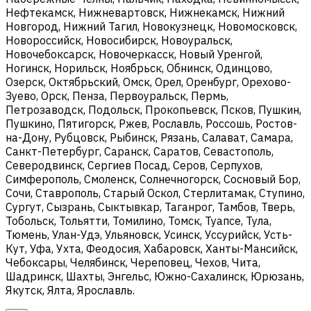
Нефтекамск, Нижневартовск, Нижнекамск, Нижний
Новгород, Нижний Тагил, Новокузнецк, Новомосковск,
Новороссийск, Новосибирск, Новоуральск,
Новочебоксарск, Новочеркасск, Новый Уренгой,
Ногинск, Норильск, Ноябрьск, Обнинск, Одинцово,
Озерск, Октябрьский, Омск, Орел, Оренбург, Орехово-
Зуево, Орск, Пенза, Первоуральск, Пермь,
Петрозаводск, Подольск, Прокопьевск, Псков, Пушкин,
Пушкино, Пятигорск, Ржев, Рославль, Россошь, Ростов-
на-Дону, Рубцовск, Рыбинск, Рязань, Салават, Самара,
Санкт-Петербург, Саранск, Саратов, Севастополь,
Северодвинск, Сергиев Посад, Серов, Серпухов,
Симферополь, Смоленск, Солнечногорск, Сосновый Бор,
Сочи, Ставрополь, Старый Оскол, Стерлитамак, Ступино,
Сургут, Сызрань, Сыктывкар, Таганрог, Тамбов, Тверь,
Тобольск, Тольятти, Томилино, Томск, Туапсе, Тула,
Тюмень, Улан-Удэ, Ульяновск, Усинск, Уссурийск, Усть-
Кут, Уфа, Ухта, Феодосия, Хабаровск, Ханты-Мансийск,
Чебоксары, Челябинск, Череповец, Чехов, Чита,
Шадринск, Шахты, Энгельс, Южно-Сахалинск, Юрюзань,
Якутск, Ялта, Ярославль.