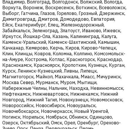
Владимир, Волгоград, Волгодонск, Волжский, Вологда,
Воркута, Воронеж, Воскресенск, Воткинск, Всеволожск,
Выборг, Гатчина, Глазов, Горелово, Грозный, Дзержинск,
Димитровград, Дмитров, Домодедово, Евпатория,
Ейск, Екатеринбург, Елец, Железнодорожный,
Забайкальск, Зеленоград, Златоуст, Иваново, Ижевск,
Иркутск, Йошкар-Ола, Казань, Калининград, Калуга,
Каменск-Уральский, Каменск-Шахтинский, Камышин,
Качканар, Кемерово, Керчь, Киров, Кирово-Чепецк,
Клин, Клинцы, Ковров, Коломна, Колпино, Комсомольск-
на-Амуре, Кострома, Котлас, Красногорск, Краснодар,
Краснокамск, Красноярск, Кропоткин, Кузнецк, Курган,
Курск, Ленинск-Кузнецкий, Ливны, Липецк,
Магнитогорск, Майкоп, Махачкала, Миасс, Мичуринск,
Москва Север, Мурманск, Муром, Мытищи,
Набережные Челны, Нальчик, Находка, Невинномысск,
Нефтекамск, Нижневартовск, Нижнекамск, Нижний
Новгород, Нижний Тагил, Новокузнецк, Новомосковск,
Новороссийск, Новосибирск, Новоуральск,
Новочебоксарск, Новочеркасск, Новый Уренгой,
Ногинск, Норильск, Ноябрьск, Обнинск, Одинцово,
Озерск, Октябрьский, Омск, Орел, Оренбург, Орехово-
Зуево, Орск, Пенза, Первоуральск, Пермь,