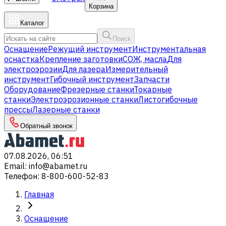
Корзина
Каталог
Поиск
Оснащение
Режущий инструмент
Инструментальная
оснастка
Крепление заготовки
СОЖ, масла
Для
электроэрозии
Для лазера
Измерительный
инструмент
Гибочный инструмент
Запчасти
Оборудование
Фрезерные станки
Токарные
станки
Электроэрозионные станки
Листогибочные
прессы
Лазерные станки
Обратный звонок
07.08.2026, 06:51
Email
:
info@abamet.ru
Телефон
:
8-800-600-52-83
Главная
Оснащение