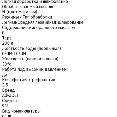
Легкая обработка и шлифование
Обрабатываемый металл
N (цвет.металлы)
Режимы / Тип обработки
Легкая/Средняя лезвийная
,
Шлифование
Содержание минерального масла, %
0
Тара
208 л
Жесткость воды (первичная)
0°dH-10°dH
Жесткость (накопительная)
30°dH
Работа под высоким давлением
да
Коэффициент рефракции
2.5
Бренд
AdvaCut
Скидка
9%
Вид номенклатуры
СОЖ