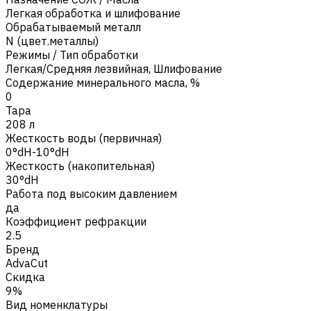
Легкая обработка и шлифование
Обрабатываемый металл
N (цвет.металлы)
Режимы / Тип обработки
Легкая/Средняя лезвийная
,
Шлифование
Содержание минерального масла, %
0
Тара
208 л
Жесткость воды (первичная)
0°dH-10°dH
Жесткость (накопительная)
30°dH
Работа под высоким давлением
да
Коэффициент рефракции
2.5
Бренд
AdvaCut
Скидка
9%
Вид номенклатуры