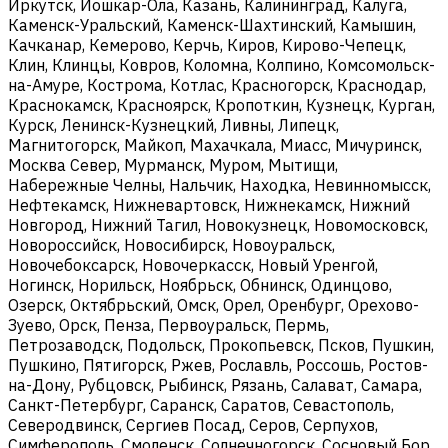
Иркутск, Йошкар-Ола, Казань, Калининград, Калуга,
Каменск-Уральский, Каменск-Шахтинский, Камышин,
Качканар, Кемерово, Керчь, Киров, Кирово-Чепецк,
Клин, Клинцы, Ковров, Коломна, Колпино, Комсомольск-
на-Амуре, Кострома, Котлас, Красногорск, Краснодар,
Краснокамск, Красноярск, Кропоткин, Кузнецк, Курган,
Курск, Ленинск-Кузнецкий, Ливны, Липецк,
Магнитогорск, Майкоп, Махачкала, Миасс, Мичуринск,
Москва Север, Мурманск, Муром, Мытищи,
Набережные Челны, Нальчик, Находка, Невинномысск,
Нефтекамск, Нижневартовск, Нижнекамск, Нижний
Новгород, Нижний Тагил, Новокузнецк, Новомосковск,
Новороссийск, Новосибирск, Новоуральск,
Новочебоксарск, Новочеркасск, Новый Уренгой,
Ногинск, Норильск, Ноябрьск, Обнинск, Одинцово,
Озерск, Октябрьский, Омск, Орел, Оренбург, Орехово-
Зуево, Орск, Пенза, Первоуральск, Пермь,
Петрозаводск, Подольск, Прокопьевск, Псков, Пушкин,
Пушкино, Пятигорск, Ржев, Рославль, Россошь, Ростов-
на-Дону, Рубцовск, Рыбинск, Рязань, Салават, Самара,
Санкт-Петербург, Саранск, Саратов, Севастополь,
Северодвинск, Сергиев Посад, Серов, Серпухов,
Симферополь, Смоленск, Солнечногорск, Сосновый Бор,