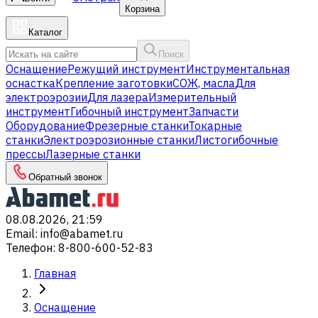
Корзина
Каталог
Поиск
Оснащение
Режущий инструмент
Инструментальная
оснастка
Крепление заготовки
СОЖ, масла
Для
электроэрозии
Для лазера
Измерительный
инструмент
Гибочный инструмент
Запчасти
Оборудование
Фрезерные станки
Токарные
станки
Электроэрозионные станки
Листогибочные
прессы
Лазерные станки
Обратный звонок
08.08.2026, 21:59
Email
:
info@abamet.ru
Телефон
:
8-800-600-52-83
Главная
Оснащение