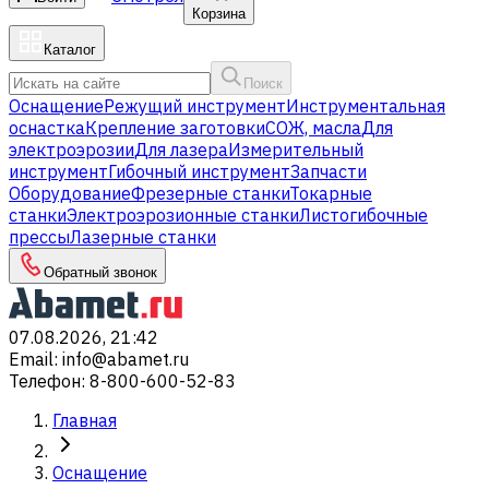
Корзина
Каталог
Поиск
Оснащение
Режущий инструмент
Инструментальная
оснастка
Крепление заготовки
СОЖ, масла
Для
электроэрозии
Для лазера
Измерительный
инструмент
Гибочный инструмент
Запчасти
Оборудование
Фрезерные станки
Токарные
станки
Электроэрозионные станки
Листогибочные
прессы
Лазерные станки
Обратный звонок
07.08.2026, 21:42
Email
:
info@abamet.ru
Телефон
:
8-800-600-52-83
Главная
Оснащение