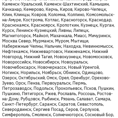
Каменск-Уральский, Каменск-Шахтинский, Камышин,
Качканар, Кемерово, Керчь, Киров, Кирово-Чепецк,
Клин, Клинцы, Ковров, Коломна, Колпино, Комсомольск-
на-Амуре, Кострома, Котлас, Красногорск, Краснодар,
Краснокамск, Красноярск, Кропоткин, Кузнецк, Курган,
Курск, Ленинск-Кузнецкий, Ливны, Липецк,
Магнитогорск, Майкоп, Махачкала, Миасс, Мичуринск,
Москва Север, Мурманск, Муром, Мытищи,
Набережные Челны, Нальчик, Находка, Невинномысск,
Нефтекамск, Нижневартовск, Нижнекамск, Нижний
Новгород, Нижний Тагил, Новокузнецк, Новомосковск,
Новороссийск, Новосибирск, Новоуральск,
Новочебоксарск, Новочеркасск, Новый Уренгой,
Ногинск, Норильск, Ноябрьск, Обнинск, Одинцово,
Озерск, Октябрьский, Омск, Орел, Оренбург, Орехово-
Зуево, Орск, Пенза, Первоуральск, Пермь,
Петрозаводск, Подольск, Прокопьевск, Псков, Пушкин,
Пушкино, Пятигорск, Ржев, Рославль, Россошь, Ростов-
на-Дону, Рубцовск, Рыбинск, Рязань, Салават, Самара,
Санкт-Петербург, Саранск, Саратов, Севастополь,
Северодвинск, Сергиев Посад, Серов, Серпухов,
Симферополь, Смоленск, Солнечногорск, Сосновый Бор,