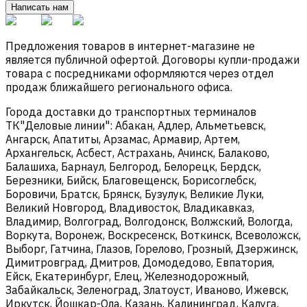
Написать нам
Предложения товаров в интернет-магазине не
является публичной офертой. Договоры купли-продажи
товара с посредниками оформляются через отдел
продаж ближайшего регионального офиса.
Города доставки до транспортных терминалов
ТК"Деловые линии": Абакан, Адлер, Альметьевск,
Ангарск, Апатиты, Арзамас, Армавир, Артем,
Архангельск, Асбест, Астрахань, Ачинск, Балаково,
Балашиха, Барнаул, Белгород, Белорецк, Бердск,
Березники, Бийск, Благовещенск, Борисоглебск,
Боровичи, Братск, Брянск, Бузулук, Великие Луки,
Великий Новгород, Владивосток, Владикавказ,
Владимир, Волгоград, Волгодонск, Волжский, Вологда,
Воркута, Воронеж, Воскресенск, Воткинск, Всеволожск,
Выборг, Гатчина, Глазов, Горелово, Грозный, Дзержинск,
Димитровград, Дмитров, Домодедово, Евпатория,
Ейск, Екатеринбург, Елец, Железнодорожный,
Забайкальск, Зеленоград, Златоуст, Иваново, Ижевск,
Иркутск, Йошкар-Ола, Казань, Калининград, Калуга,