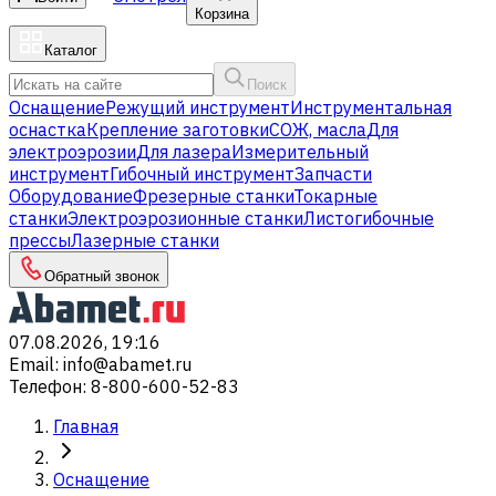
Корзина
Каталог
Поиск
Оснащение
Режущий инструмент
Инструментальная
оснастка
Крепление заготовки
СОЖ, масла
Для
электроэрозии
Для лазера
Измерительный
инструмент
Гибочный инструмент
Запчасти
Оборудование
Фрезерные станки
Токарные
станки
Электроэрозионные станки
Листогибочные
прессы
Лазерные станки
Обратный звонок
07.08.2026, 19:16
Email
:
info@abamet.ru
Телефон
:
8-800-600-52-83
Главная
Оснащение