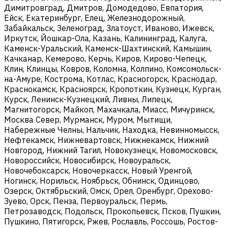
Димитровград, Дмитров, Домодедово, Евпатория,
Ейск, Екатеринбург, Елец, Железнодорожный,
Забайкальск, Зеленоград, Златоуст, Иваново, Ижевск,
Иркутск, Йошкар-Ола, Казань, Калининград, Калуга,
Каменск-Уральский, Каменск-Шахтинский, Камышин,
Качканар, Кемерово, Керчь, Киров, Кирово-Чепецк,
Клин, Клинцы, Ковров, Коломна, Колпино, Комсомольск-
на-Амуре, Кострома, Котлас, Красногорск, Краснодар,
Краснокамск, Красноярск, Кропоткин, Кузнецк, Курган,
Курск, Ленинск-Кузнецкий, Ливны, Липецк,
Магнитогорск, Майкоп, Махачкала, Миасс, Мичуринск,
Москва Север, Мурманск, Муром, Мытищи,
Набережные Челны, Нальчик, Находка, Невинномысск,
Нефтекамск, Нижневартовск, Нижнекамск, Нижний
Новгород, Нижний Тагил, Новокузнецк, Новомосковск,
Новороссийск, Новосибирск, Новоуральск,
Новочебоксарск, Новочеркасск, Новый Уренгой,
Ногинск, Норильск, Ноябрьск, Обнинск, Одинцово,
Озерск, Октябрьский, Омск, Орел, Оренбург, Орехово-
Зуево, Орск, Пенза, Первоуральск, Пермь,
Петрозаводск, Подольск, Прокопьевск, Псков, Пушкин,
Пушкино, Пятигорск, Ржев, Рославль, Россошь, Ростов-