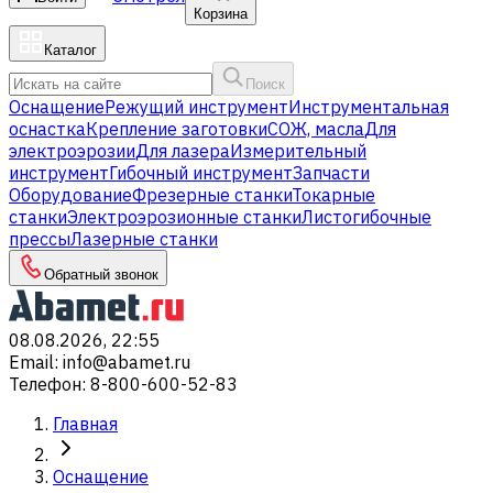
Корзина
Каталог
Поиск
Оснащение
Режущий инструмент
Инструментальная
оснастка
Крепление заготовки
СОЖ, масла
Для
электроэрозии
Для лазера
Измерительный
инструмент
Гибочный инструмент
Запчасти
Оборудование
Фрезерные станки
Токарные
станки
Электроэрозионные станки
Листогибочные
прессы
Лазерные станки
Обратный звонок
08.08.2026, 22:55
Email
:
info@abamet.ru
Телефон
:
8-800-600-52-83
Главная
Оснащение