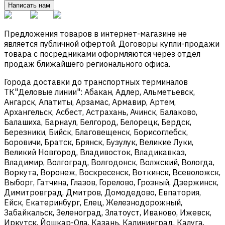
Написать нам
Предложения товаров в интернет-магазине не
является публичной офертой. Договоры купли-продажи
товара с посредниками оформляются через отдел
продаж ближайшего регионального офиса.
Города доставки до транспортных терминалов
ТК"Деловые линии": Абакан, Адлер, Альметьевск,
Ангарск, Апатиты, Арзамас, Армавир, Артем,
Архангельск, Асбест, Астрахань, Ачинск, Балаково,
Балашиха, Барнаул, Белгород, Белорецк, Бердск,
Березники, Бийск, Благовещенск, Борисоглебск,
Боровичи, Братск, Брянск, Бузулук, Великие Луки,
Великий Новгород, Владивосток, Владикавказ,
Владимир, Волгоград, Волгодонск, Волжский, Вологда,
Воркута, Воронеж, Воскресенск, Воткинск, Всеволожск,
Выборг, Гатчина, Глазов, Горелово, Грозный, Дзержинск,
Димитровград, Дмитров, Домодедово, Евпатория,
Ейск, Екатеринбург, Елец, Железнодорожный,
Забайкальск, Зеленоград, Златоуст, Иваново, Ижевск,
Иркутск, Йошкар-Ола, Казань, Калининград, Калуга,