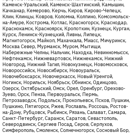
Каменск-Уральский, Каменск-Шахтинский, Камышин,
Качканар, Кемерово, Керчь, Киров, Кирово-Чепецк,
Клин, Клинцы, Ковров, Коломна, Колпино, Комсомольск-
на-Амуре, Кострома, Котлас, Красногорск, Краснодар,
Краснокамск, Красноярск, Кропоткин, Кузнецк, Курган,
Курск, Ленинск-Кузнецкий, Ливны, Липецк,
Магнитогорск, Майкоп, Махачкала, Миасс, Мичуринск,
Москва Север, Мурманск, Муром, Мытищи,
Набережные Челны, Нальчик, Находка, Невинномысск,
Нефтекамск, Нижневартовск, Нижнекамск, Нижний
Новгород, Нижний Тагил, Новокузнецк, Новомосковск,
Новороссийск, Новосибирск, Новоуральск,
Новочебоксарск, Новочеркасск, Новый Уренгой,
Ногинск, Норильск, Ноябрьск, Обнинск, Одинцово,
Озерск, Октябрьский, Омск, Орел, Оренбург, Орехово-
Зуево, Орск, Пенза, Первоуральск, Пермь,
Петрозаводск, Подольск, Прокопьевск, Псков, Пушкин,
Пушкино, Пятигорск, Ржев, Рославль, Россошь, Ростов-
на-Дону, Рубцовск, Рыбинск, Рязань, Салават, Самара,
Санкт-Петербург, Саранск, Саратов, Севастополь,
Северодвинск, Сергиев Посад, Серов, Серпухов,
Симферополь, Смоленск, Солнечногорск, Сосновый Бор,