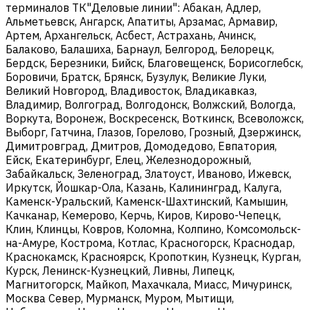
терминалов ТК"Деловые линии": Абакан, Адлер,
Альметьевск, Ангарск, Апатиты, Арзамас, Армавир,
Артем, Архангельск, Асбест, Астрахань, Ачинск,
Балаково, Балашиха, Барнаул, Белгород, Белорецк,
Бердск, Березники, Бийск, Благовещенск, Борисоглебск,
Боровичи, Братск, Брянск, Бузулук, Великие Луки,
Великий Новгород, Владивосток, Владикавказ,
Владимир, Волгоград, Волгодонск, Волжский, Вологда,
Воркута, Воронеж, Воскресенск, Воткинск, Всеволожск,
Выборг, Гатчина, Глазов, Горелово, Грозный, Дзержинск,
Димитровград, Дмитров, Домодедово, Евпатория,
Ейск, Екатеринбург, Елец, Железнодорожный,
Забайкальск, Зеленоград, Златоуст, Иваново, Ижевск,
Иркутск, Йошкар-Ола, Казань, Калининград, Калуга,
Каменск-Уральский, Каменск-Шахтинский, Камышин,
Качканар, Кемерово, Керчь, Киров, Кирово-Чепецк,
Клин, Клинцы, Ковров, Коломна, Колпино, Комсомольск-
на-Амуре, Кострома, Котлас, Красногорск, Краснодар,
Краснокамск, Красноярск, Кропоткин, Кузнецк, Курган,
Курск, Ленинск-Кузнецкий, Ливны, Липецк,
Магнитогорск, Майкоп, Махачкала, Миасс, Мичуринск,
Москва Север, Мурманск, Муром, Мытищи,