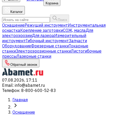
Корзина
Каталог
Поиск
Оснащение
Режущий инструмент
Инструментальная
оснастка
Крепление заготовки
СОЖ, масла
Для
электроэрозии
Для лазера
Измерительный
инструмент
Гибочный инструмент
Запчасти
Оборудование
Фрезерные станки
Токарные
станки
Электроэрозионные станки
Листогибочные
прессы
Лазерные станки
Обратный звонок
07.08.2026, 17:11
Email
:
info@abamet.ru
Телефон
:
8-800-600-52-83
Главная
Оснащение