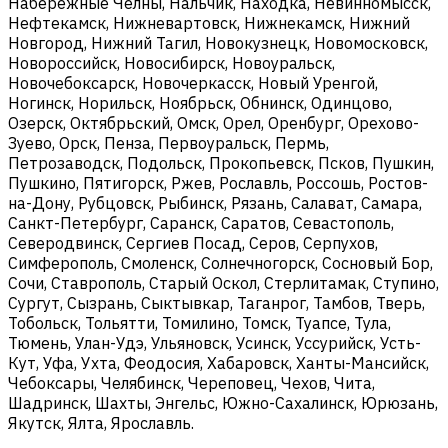
Набережные Челны, Нальчик, Находка, Невинномысск,
Нефтекамск, Нижневартовск, Нижнекамск, Нижний
Новгород, Нижний Тагил, Новокузнецк, Новомосковск,
Новороссийск, Новосибирск, Новоуральск,
Новочебоксарск, Новочеркасск, Новый Уренгой,
Ногинск, Норильск, Ноябрьск, Обнинск, Одинцово,
Озерск, Октябрьский, Омск, Орел, Оренбург, Орехово-
Зуево, Орск, Пенза, Первоуральск, Пермь,
Петрозаводск, Подольск, Прокопьевск, Псков, Пушкин,
Пушкино, Пятигорск, Ржев, Рославль, Россошь, Ростов-
на-Дону, Рубцовск, Рыбинск, Рязань, Салават, Самара,
Санкт-Петербург, Саранск, Саратов, Севастополь,
Северодвинск, Сергиев Посад, Серов, Серпухов,
Симферополь, Смоленск, Солнечногорск, Сосновый Бор,
Сочи, Ставрополь, Старый Оскол, Стерлитамак, Ступино,
Сургут, Сызрань, Сыктывкар, Таганрог, Тамбов, Тверь,
Тобольск, Тольятти, Томилино, Томск, Туапсе, Тула,
Тюмень, Улан-Удэ, Ульяновск, Усинск, Уссурийск, Усть-
Кут, Уфа, Ухта, Феодосия, Хабаровск, Ханты-Мансийск,
Чебоксары, Челябинск, Череповец, Чехов, Чита,
Шадринск, Шахты, Энгельс, Южно-Сахалинск, Юрюзань,
Якутск, Ялта, Ярославль.