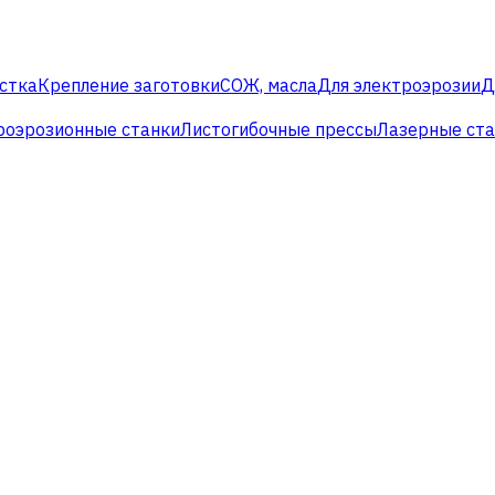
стка
Крепление заготовки
СОЖ, масла
Для электроэрозии
Д
роэрозионные станки
Листогибочные прессы
Лазерные ст