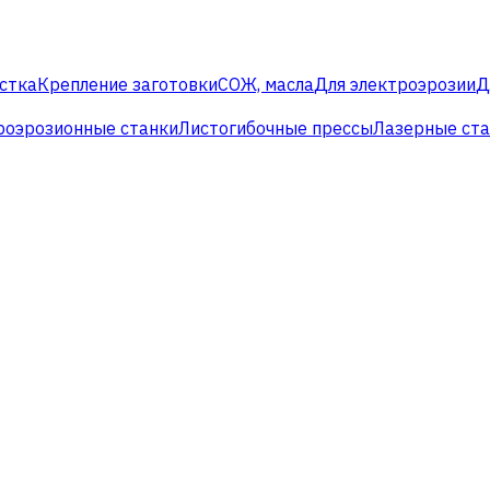
стка
Крепление заготовки
СОЖ, масла
Для электроэрозии
Д
роэрозионные станки
Листогибочные прессы
Лазерные ст