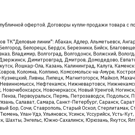
 публичной офертой. Договоры купли-продажи товара с 
 ТК"Деловые линии": Абакан, Адлер, Альметьевск, Ангарс
 Белгород, Белорецк, Бердск, Березники, Бийск, Благовещен
каз, Владимир, Волгоград, Волгодонск, Волжский, Вологда
й, Дзержинск, Димитровград, Дмитров, Домодедово, Евпат
ркутск, Йошкар-Ола, Казань, Калининград, Калуга, Камен
Ковров, Коломна, Колпино, Комсомольск-на-Амуре, Костро
к-Кузнецкий, Ливны, Липецк, Магнитогорск, Майкоп, Махач
Невинномысск, Нефтекамск, Нижневартовск, Нижнекамск
 Новочебоксарск, Новочеркасск, Новый Уренгой, Ногинск,
, Пенза, Первоуральск, Пермь, Петрозаводск, Подольск, П
Рязань, Салават, Самара, Санкт-Петербург, Саранск, Сара
ый Бор, Сочи, Ставрополь, Старый Оскол, Стерлитамак, Ст
, Тюмень, Улан-Удэ, Ульяновск, Усинск, Уссурийск, Усть-Ку
к, Шахты, Энгельс, Южно-Сахалинск, Юрюзань, Якутск, Ялт