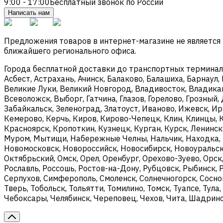
9:00 - 17:00
Бесплатный звонок по России
Написать нам
Предложения товаров в интернет-магазине не является
ближайшего регионального офиса.
Города бесплатной доставки до транспортных терминалов
Асбест, Астрахань, Ачинск, Балаково, Балашиха, Барнаул,
Великие Луки, Великий Новгород, Владивосток, Владикав
Всеволожск, Выборг, Гатчина, Глазов, Горелово, Грозны
Забайкальск, Зеленоград, Златоуст, Иваново, Ижевск, И
Кемерово, Керчь, Киров, Кирово-Чепецк, Клин, Клинцы, 
Красноярск, Кропоткин, Кузнецк, Курган, Курск, Ленинс
Муром, Мытищи, Набережные Челны, Нальчик, Находка, 
Новомосковск, Новороссийск, Новосибирск, Новоуральск,
Октябрьский, Омск, Орел, Оренбург, Орехово-Зуево, Орск
Рославль, Россошь, Ростов-на-Дону, Рубцовск, Рыбинск, 
Серпухов, Симферополь, Смоленск, Солнечногорск, Соснов
Тверь, Тобольск, Тольятти, Томилино, Томск, Туапсе, Тула
Чебоксары, Челябинск, Череповец, Чехов, Чита, Шадринс