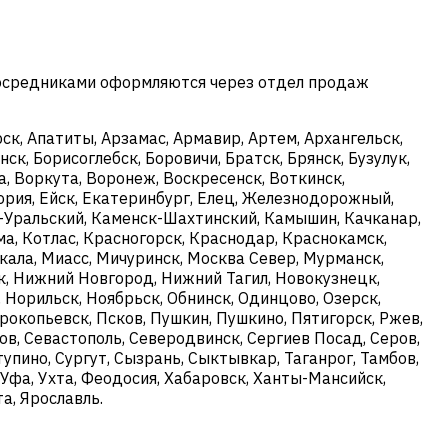
посредниками оформляются через отдел продаж
к, Апатиты, Арзамас, Армавир, Артем, Архангельск,
ск, Борисоглебск, Боровичи, Братск, Брянск, Бузулук,
, Воркута, Воронеж, Воскресенск, Воткинск,
ория, Ейск, Екатеринбург, Елец, Железнодорожный,
ск-Уральский, Каменск-Шахтинский, Камышин, Качканар,
ма, Котлас, Красногорск, Краснодар, Краснокамск,
кала, Миасс, Мичуринск, Москва Север, Мурманск,
, Нижний Новгород, Нижний Тагил, Новокузнецк,
 Норильск, Ноябрьск, Обнинск, Одинцово, Озерск,
рокопьевск, Псков, Пушкин, Пушкино, Пятигорск, Ржев,
тов, Севастополь, Северодвинск, Сергиев Посад, Серов,
упино, Сургут, Сызрань, Сыктывкар, Таганрог, Тамбов,
т, Уфа, Ухта, Феодосия, Хабаровск, Ханты-Мансийск,
а, Ярославль.