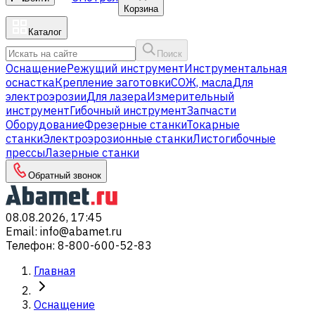
Корзина
Каталог
Поиск
Оснащение
Режущий инструмент
Инструментальная
оснастка
Крепление заготовки
СОЖ, масла
Для
электроэрозии
Для лазера
Измерительный
инструмент
Гибочный инструмент
Запчасти
Оборудование
Фрезерные станки
Токарные
станки
Электроэрозионные станки
Листогибочные
прессы
Лазерные станки
Обратный звонок
08.08.2026, 17:45
Email
:
info@abamet.ru
Телефон
:
8-800-600-52-83
Главная
Оснащение