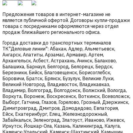
Предложения товаров в интернет-магазине не
является публичной офертой. Договоры купли-продажи
товара с посредниками оформляются через отдел
продаж ближайшего регионального офиса.
Города доставки до транспортных терминалов
ТК"Деловые линии": Абакан, Адлер, Альметьевск,
Ангарск, Апатиты, Арзамас, Армавир, Артем,
Архангельск, Асбест, Астрахань, Ачинск, Балаково,
Балашиха, Барнаул, Белгород, Белорецк, Бердск,
Березники, Бийск, Благовещенск, Борисоглебск,
Боровичи, Братск, Брянск, Бузулук, Великие Луки,
Великий Новгород, Владивосток, Владикавказ,
Владимир, Волгоград, Волгодонск, Волжский, Вологда,
Воркута, Воронеж, Воскресенск, Воткинск, Всеволожск,
Выборг, Гатчина, Глазов, Горелово, Грозный, Дзержинск,
Димитровград, Дмитров, Домодедово, Евпатория,
Ейск, Екатеринбург, Елец, Железнодорожный,
Забайкальск, Зеленоград, Златоуст, Иваново, Ижевск,
Иркутск, Йошкар-Ола, Казань, Калининград, Калуга,
Каменск-Уральский, Каменск-Шахтинский, Камышин,