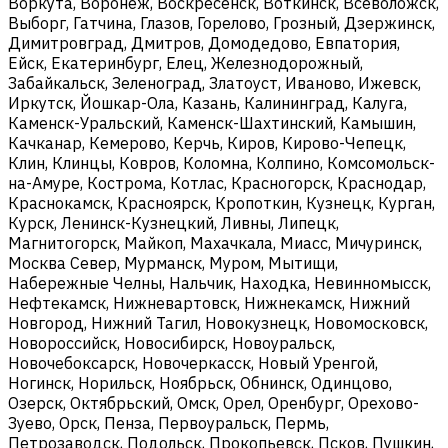
Воркута, Воронеж, Воскресенск, Воткинск, Всеволожск,
Выборг, Гатчина, Глазов, Горелово, Грозный, Дзержинск,
Димитровград, Дмитров, Домодедово, Евпатория,
Ейск, Екатеринбург, Елец, Железнодорожный,
Забайкальск, Зеленоград, Златоуст, Иваново, Ижевск,
Иркутск, Йошкар-Ола, Казань, Калининград, Калуга,
Каменск-Уральский, Каменск-Шахтинский, Камышин,
Качканар, Кемерово, Керчь, Киров, Кирово-Чепецк,
Клин, Клинцы, Ковров, Коломна, Колпино, Комсомольск-
на-Амуре, Кострома, Котлас, Красногорск, Краснодар,
Краснокамск, Красноярск, Кропоткин, Кузнецк, Курган,
Курск, Ленинск-Кузнецкий, Ливны, Липецк,
Магнитогорск, Майкоп, Махачкала, Миасс, Мичуринск,
Москва Север, Мурманск, Муром, Мытищи,
Набережные Челны, Нальчик, Находка, Невинномысск,
Нефтекамск, Нижневартовск, Нижнекамск, Нижний
Новгород, Нижний Тагил, Новокузнецк, Новомосковск,
Новороссийск, Новосибирск, Новоуральск,
Новочебоксарск, Новочеркасск, Новый Уренгой,
Ногинск, Норильск, Ноябрьск, Обнинск, Одинцово,
Озерск, Октябрьский, Омск, Орел, Оренбург, Орехово-
Зуево, Орск, Пенза, Первоуральск, Пермь,
Петрозаводск, Подольск, Прокопьевск, Псков, Пушкин,