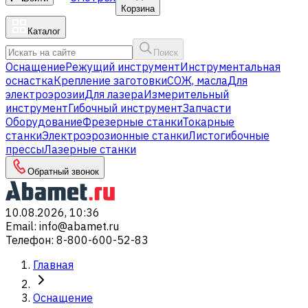
Корзина
Каталог
Поиск
Оснащение
Режущий инструмент
Инструментальная
оснастка
Крепление заготовки
СОЖ, масла
Для
электроэрозии
Для лазера
Измерительный
инструмент
Гибочный инструмент
Запчасти
Оборудование
Фрезерные станки
Токарные
станки
Электроэрозионные станки
Листогибочные
прессы
Лазерные станки
Обратный звонок
10.08.2026, 10:36
Email
:
info@abamet.ru
Телефон
:
8-800-600-52-83
Главная
Оснащение