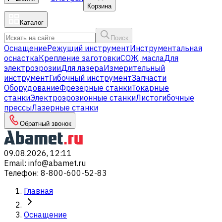
Корзина
Каталог
Поиск
Оснащение
Режущий инструмент
Инструментальная
оснастка
Крепление заготовки
СОЖ, масла
Для
электроэрозии
Для лазера
Измерительный
инструмент
Гибочный инструмент
Запчасти
Оборудование
Фрезерные станки
Токарные
станки
Электроэрозионные станки
Листогибочные
прессы
Лазерные станки
Обратный звонок
09.08.2026, 12:11
Email
:
info@abamet.ru
Телефон
:
8-800-600-52-83
Главная
Оснащение