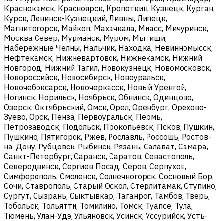
Краснокамск, Красноярск, Кропоткин, Кузнецк, Курган,
Курск, Ленинск-Кузнецкий, Ливны, Липецк,
Магнитогорск, Майкоп, Махачкала, Миасс, Мичуринск,
Москва Север, Мурманск, Муром, Мытищи,
Набережные Челны, Нальчик, Находка, Невинномысск,
Нефтекамск, Нижневартовск, Нижнекамск, Нижний
Новгород, Нижний Тагил, Новокузнецк, Новомосковск,
Новороссийск, Новосибирск, Новоуральск,
Новочебоксарск, Новочеркасск, Новый Уренгой,
Ногинск, Норильск, Ноябрьск, Обнинск, Одинцово,
Озерск, Октябрьский, Омск, Орел, Оренбург, Орехово-
Зуево, Орск, Пенза, Первоуральск, Пермь,
Петрозаводск, Подольск, Прокопьевск, Псков, Пушкин,
Пушкино, Пятигорск, Ржев, Рославль, Россошь, Ростов-
на-Дону, Рубцовск, Рыбинск, Рязань, Салават, Самара,
Санкт-Петербург, Саранск, Саратов, Севастополь,
Северодвинск, Сергиев Посад, Серов, Серпухов,
Симферополь, Смоленск, Солнечногорск, Сосновый Бор,
Сочи, Ставрополь, Старый Оскол, Стерлитамак, Ступино,
Сургут, Сызрань, Сыктывкар, Таганрог, Тамбов, Тверь,
Тобольск, Тольятти, Томилино, Томск, Туапсе, Тула,
Тюмень, Улан-Удэ, Ульяновск, Усинск, Уссурийск, Усть-