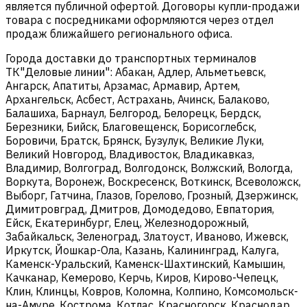
является публичной офертой. Договоры купли-продажи
товара с посредниками оформляются через отдел
продаж ближайшего регионального офиса.
Города доставки до транспортных терминалов
ТК"Деловые линии": Абакан, Адлер, Альметьевск,
Ангарск, Апатиты, Арзамас, Армавир, Артем,
Архангельск, Асбест, Астрахань, Ачинск, Балаково,
Балашиха, Барнаул, Белгород, Белорецк, Бердск,
Березники, Бийск, Благовещенск, Борисоглебск,
Боровичи, Братск, Брянск, Бузулук, Великие Луки,
Великий Новгород, Владивосток, Владикавказ,
Владимир, Волгоград, Волгодонск, Волжский, Вологда,
Воркута, Воронеж, Воскресенск, Воткинск, Всеволожск,
Выборг, Гатчина, Глазов, Горелово, Грозный, Дзержинск,
Димитровград, Дмитров, Домодедово, Евпатория,
Ейск, Екатеринбург, Елец, Железнодорожный,
Забайкальск, Зеленоград, Златоуст, Иваново, Ижевск,
Иркутск, Йошкар-Ола, Казань, Калининград, Калуга,
Каменск-Уральский, Каменск-Шахтинский, Камышин,
Качканар, Кемерово, Керчь, Киров, Кирово-Чепецк,
Клин, Клинцы, Ковров, Коломна, Колпино, Комсомольск-
на-Амуре, Кострома, Котлас, Красногорск, Краснодар,