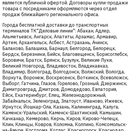
является публичной офертой. Договоры купли-продажи
товара с посредниками оформляются через отдел
продаж ближайшего регионального офиса.
Города бесплатной доставки до транспортных
терминалов ТК"Деловые линии": Абакан, Адлер,
Альметьевск, Ангарск, Апатиты, Арзамас, Армавир,
Артем, Архангельск, Асбест, Астрахань, Ачинск,
Балаково, Балашиха, Барнаул, Белгород, Белорецк,
Бердск, Березники, Бийск, Благовещенск, Борисоглебск,
Боровичи, Братск, Брянск, Бузулук, Великие Луки,
Великий Новгород, Владивосток, Владикавказ,
Владимир, Волгоград, Волгодонск, Волжский, Вологда,
Воркута, Воронеж, Воскресенск, Воткинск, Всеволожск,
Выборг, Гатчина, Глазов, Горелово, Грозный, Дзержинск,
Димитровград, Дмитров, Домодедово, Евпатория,
Ейск, Екатеринбург, Елец, Железнодорожный,
Забайкальск, Зеленоград, Златоуст, Иваново, Ижевск,
Иркутск, Йошкар-Ола, Казань, Калининград, Калуга,
Каменск-Уральский, Каменск-Шахтинский, Камышин,
Качканар, Кемерово, Керчь, Киров, Кирово-Чепецк,
Клин, Клинцы, Ковров, Коломна, Колпино, Комсомольск-
на-Амуре, Кострома, Котлас, Красногорск, Краснодар,