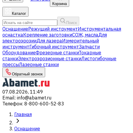
Корзина
Каталог
Поиск
Оснащение
Режущий инструмент
Инструментальная
оснастка
Крепление заготовки
СОЖ, масла
Для
электроэрозии
Для лазера
Измерительный
инструмент
Гибочный инструмент
Запчасти
Оборудование
Фрезерные станки
Токарные
станки
Электроэрозионные станки
Листогибочные
прессы
Лазерные станки
Обратный звонок
07.08.2026, 11:49
Email
:
info@abamet.ru
Телефон
:
8-800-600-52-83
Главная
Оснащение