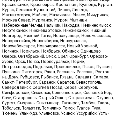
Краснокамск, Красноярск, Кропоткин, Кузнецк, Курган,
Курск, Ленинск-Кузнецкий, Ливны, Липецк,
Магнитогорск, Майкоп, Махачкала, Миасс, Мичуринск,
Москва Север, Мурманск, Муром, Мытищи,
Набережные Челны, Нальчик, Находка, Невинномысск,
Нефтекамск, Нижневартовск, Нижнекамск, Нижний
Новгород, Нижний Тагил, Новокузнецк, Новомосковск,
Новороссийск, Новосибирск, Новоуральск,
Новочебоксарск, Новочеркасск, Новый Уренгой,
Ногинск, Норильск, Ноябрьск, Обнинск, Одинцово,
Озерск, Октябрьский, Омск, Орел, Оренбург, Орехово-
Зуево, Орск, Пенза, Первоуральск, Пермь,
Петрозаводск, Подольск, Прокопьевск, Псков, Пушкин,
Пушкино, Пятигорск, Ржев, Рославль, Россошь, Ростов-
на-Дону, Рубцовск, Рыбинск, Рязань, Салават, Самара,
Санкт-Петербург, Саранск, Саратов, Севастополь,
Северодвинск, Сергиев Посад, Серов, Серпухов,
Симферополь, Смоленск, Солнечногорск, Сосновый Бор,
Сочи, Ставрополь, Старый Оскол, Стерлитамак, Ступино,
Сургут, Сызрань, Сыктывкар, Таганрог, Тамбов, Тверь,
Тобольск, Тольятти, Томилино, Томск, Туапсе, Тула,
Тюмень, Улан-Удэ, Ульяновск, Усинск, Уссурийск, Усть-