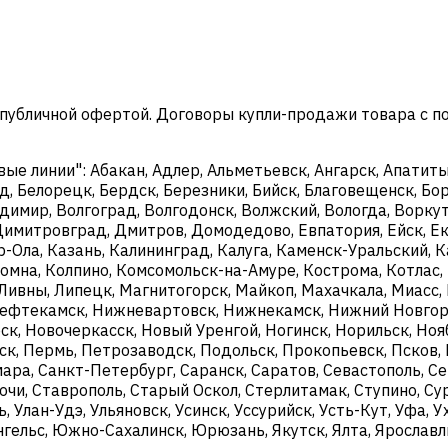
 публичной офертой. Договоры купли-продажи товара с 
 линии": Абакан, Адлер, Альметьевск, Ангарск, Апатиты,
д, Белорецк, Бердск, Березники, Бийск, Благовещенск, Бор
димир, Волгоград, Волгодонск, Волжский, Вологда, Воркут
, Димитровград, Дмитров, Домодедово, Евпатория, Ейск, 
р-Ола, Казань, Калининград, Калуга, Каменск-Уральский,
ломна, Колпино, Комсомольск-на-Амуре, Кострома, Котлас,
 Ливны, Липецк, Магнитогорск, Майкоп, Махачкала, Миасс
ефтекамск, Нижневартовск, Нижнекамск, Нижний Новгоро
к, Новочеркасск, Новый Уренгой, Ногинск, Норильск, Нояб
ск, Пермь, Петрозаводск, Подольск, Прокопьевск, Псков, 
мара, Санкт-Петербург, Саранск, Саратов, Севастополь, С
чи, Ставрополь, Старый Оскол, Стерлитамак, Ступино, Сур
нь, Улан-Удэ, Ульяновск, Усинск, Уссурийск, Усть-Кут, Уфа
нгельс, Южно-Сахалинск, Юрюзань, Якутск, Ялта, Ярославл