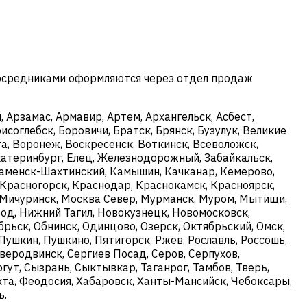
посредниками оформляются через отдел продаж
 Арзамас, Армавир, Артем, Архангельск, Асбест,
исоглебск, Боровичи, Братск, Брянск, Бузулук, Великие
а, Воронеж, Воскресенск, Воткинск, Всеволожск,
Екатеринбург, Елец, Железнодорожный, Забайкальск,
 Каменск-Шахтинский, Камышин, Качканар, Кемерово,
 Красногорск, Краснодар, Краснокамск, Красноярск,
, Мичуринск, Москва Север, Мурманск, Муром, Мытищи,
д, Нижний Тагил, Новокузнецк, Новомосковск,
рьск, Обнинск, Одинцово, Озерск, Октябрьский, Омск,
Пушкин, Пушкино, Пятигорск, Ржев, Рославль, Россошь,
еверодвинск, Сергиев Посад, Серов, Серпухов,
гут, Сызрань, Сыктывкар, Таганрог, Тамбов, Тверь,
, Ухта, Феодосия, Хабаровск, Ханты-Мансийск, Чебоксары,
ь.