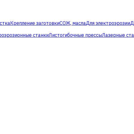
стка
Крепление заготовки
СОЖ, масла
Для электроэрозии
Д
роэрозионные станки
Листогибочные прессы
Лазерные ст