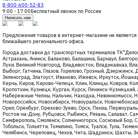
8-800-600-52-83
9:00 - 17:00
Бесплатный звонок по России
Написать нам
Предложения товаров в интернет-магазине не является
ближайшего регионального офиса.
Города доставки до транспортных терминалов ТК"Деловые
Астрахань, Ачинск, Балаково, Балашиха, Барнаул, Белгоро
Луки, Великий Новгород, Владивосток, Владикавказ, Вла
Выборг, Гатчина, Глазов, Горелово, Грозный, Дзержинск
Зеленоград, Златоуст, Иваново, Ижевск, Иркутск, Йошка
Керчь, Киров, Кирово-Чепецк, Клин, Клинцы, Ковров, Ко
Кропоткин, Кузнецк, Курган, Курск, Ленинск-Кузнецкий,
Набережные Челны, Нальчик, Находка, Невинномысск, Н
Новороссийск, Новосибирск, Новоуральск, Новочебоксарс
Орел, Оренбург, Орехово-Зуево, Орск, Пенза, Первоураль
Ростов-на-Дону, Рубцовск, Рыбинск, Рязань, Салават, Са
Симферополь, Смоленск, Солнечногорск, Сосновый Бор, Со
Тобольск, Тольятти, Томилино, Томск, Туапсе, Тула, Тюме
Челябинск, Череповец, Чехов, Чита, Шадринск, Шахты, Э