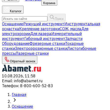
Корзина
Каталог
Поиск
Оснащение
Режущий инструмент
Инструментальная
оснастка
Крепление заготовки
СОЖ, масла
Для
электроэрозии
Для лазера
Измерительный
инструмент
Гибочный инструмент
Запчасти
Оборудование
Фрезерные станки
Токарные
станки
Электроэрозионные станки
Листогибочные
прессы
Лазерные станки
Обратный звонок
10.08.2026, 11:58
Email
:
info@abamet.ru
Телефон
:
8-800-600-52-83
Главная
Оснащение