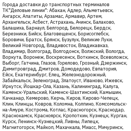
Города доставки до транспортных терминалов
ТК"Деловые линии": Абакан, Адлер, Альметьевск,
Ангарск, Апатиты, Арзамас, Армавир, Артем,
Архангельск, Асбест, Астрахань, Ачинск, Балаково,
Балашиха, Барнаул, Белгород, Белорецк, Бердск,
Березники, Бийск, Благовещенск, Борисоглебск,
Боровичи, Братск, Брянск, Бузулук, Великие Луки,
Великий Новгород, Владивосток, Владикавказ,
Владимир, Волгоград, Волгодонск, Волжский, Вологда,
Воркута, Воронеж, Воскресенск, Воткинск, Всеволожск,
Выборг, Гатчина, Глазов, Горелово, Грозный, Дзержинск,
Димитровград, Дмитров, Домодедово, Евпатория,
Ейск, Екатеринбург, Елец, Железнодорожный,
Забайкальск, Зеленоград, Златоуст, Иваново, Ижевск,
Иркутск, Йошкар-Ола, Казань, Калининград, Калуга,
Каменск-Уральский, Каменск-Шахтинский, Камышин,
Качканар, Кемерово, Керчь, Киров, Кирово-Чепецк,
Клин, Клинцы, Ковров, Коломна, Колпино, Комсомольск-
на-Амуре, Кострома, Котлас, Красногорск, Краснодар,
Краснокамск, Красноярск, Кропоткин, Кузнецк, Курган,
Курск, Ленинск-Кузнецкий, Ливны, Липецк,
Магнитогорск, Майкоп, Махачкала, Миасс, Мичуринск,