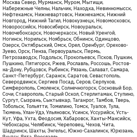
Москва Север, Мурманск, Муром, Мытищи,
Набережные Челны, Нальчик, Находка, Невинномысск,
Нефтекамск, Нижневартовск, Нижнекамск, Нижний
Новгород, Нижний Тагил, Новокузнецк, Новомосковск,
Новороссийск, Новосибирск, Новоуральск,
Новочебоксарск, Новочеркасск, Новый Уренгой,
Ногинск, Норильск, Ноябрьск, Обнинск, Одинцово,
Озерск, Октябрьский, Омск, Орел, Оренбург, Орехово-
Зуево, Орск, Пенза, Первоуральск, Пермь,
Петрозаводск, Подольск, Прокопьевск, Псков, Пушкин,
Пушкино, Пятигорск, Ржев, Рославль, Россошь, Ростов-
на-Дону, Рубцовск, Рыбинск, Рязань, Салават, Самара,
Санкт-Петербург, Саранск, Саратов, Севастополь,
Северодвинск, Сергиев Посад, Серов, Серпухов,
Симферополь, Смоленск, Солнечногорск, Сосновый Бор,
Сочи, Ставрополь, Старый Оскол, Стерлитамак, Ступино,
Сургут, Сызрань, Сыктывкар, Таганрог, Тамбов, Тверь,
Тобольск, Тольятти, Томилино, Томск, Туапсе, Тула,
Тюмень, Улан-Удэ, Ульяновск, Усинск, Уссурийск, Усть-
Кут, Уфа, Ухта, Феодосия, Хабаровск, Ханты-Мансийск,
Чебоксары, Челябинск, Череповец, Чехов, Чита,
Шадринск, Шахты, Энгельс, Южно-Сахалинск, Юрюзань,
Якутск, Ялта, Ярославль.