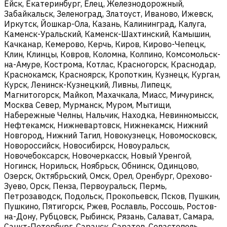
Ейск, Екатеринбург, Елец, Железнодорожный,
Забайкальск, Зеленоград, Златоуст, Иваново, Ижевск,
Иркутск, Йошкар-Ола, Казань, Калининград, Калуга,
Каменск-Уральский, Каменск-Шахтинский, Камышин,
Качканар, Кемерово, Керчь, Киров, Кирово-Чепецк,
Клин, Клинцы, Ковров, Коломна, Колпино, Комсомольск-
на-Амуре, Кострома, Котлас, Красногорск, Краснодар,
Краснокамск, Красноярск, Кропоткин, Кузнецк, Курган,
Курск, Ленинск-Кузнецкий, Ливны, Липецк,
Магнитогорск, Майкоп, Махачкала, Миасс, Мичуринск,
Москва Север, Мурманск, Муром, Мытищи,
Набережные Челны, Нальчик, Находка, Невинномысск,
Нефтекамск, Нижневартовск, Нижнекамск, Нижний
Новгород, Нижний Тагил, Новокузнецк, Новомосковск,
Новороссийск, Новосибирск, Новоуральск,
Новочебоксарск, Новочеркасск, Новый Уренгой,
Ногинск, Норильск, Ноябрьск, Обнинск, Одинцово,
Озерск, Октябрьский, Омск, Орел, Оренбург, Орехово-
Зуево, Орск, Пенза, Первоуральск, Пермь,
Петрозаводск, Подольск, Прокопьевск, Псков, Пушкин,
Пушкино, Пятигорск, Ржев, Рославль, Россошь, Ростов-
на-Дону, Рубцовск, Рыбинск, Рязань, Салават, Самара,
Санкт-Петербург, Саранск, Саратов, Севастополь,