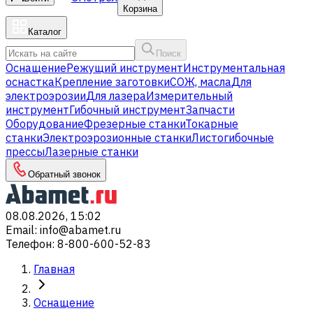
Корзина
Каталог
Поиск
Оснащение
Режущий инструмент
Инструментальная
оснастка
Крепление заготовки
СОЖ, масла
Для
электроэрозии
Для лазера
Измерительный
инструмент
Гибочный инструмент
Запчасти
Оборудование
Фрезерные станки
Токарные
станки
Электроэрозионные станки
Листогибочные
прессы
Лазерные станки
Обратный звонок
08.08.2026, 15:02
Email
:
info@abamet.ru
Телефон
:
8-800-600-52-83
Главная
Оснащение