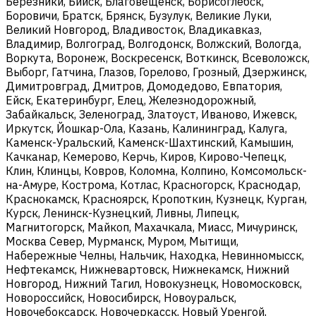
Березники, Бийск, Благовещенск, Борисоглебск,
Боровичи, Братск, Брянск, Бузулук, Великие Луки,
Великий Новгород, Владивосток, Владикавказ,
Владимир, Волгоград, Волгодонск, Волжский, Вологда,
Воркута, Воронеж, Воскресенск, Воткинск, Всеволожск,
Выборг, Гатчина, Глазов, Горелово, Грозный, Дзержинск,
Димитровград, Дмитров, Домодедово, Евпатория,
Ейск, Екатеринбург, Елец, Железнодорожный,
Забайкальск, Зеленоград, Златоуст, Иваново, Ижевск,
Иркутск, Йошкар-Ола, Казань, Калининград, Калуга,
Каменск-Уральский, Каменск-Шахтинский, Камышин,
Качканар, Кемерово, Керчь, Киров, Кирово-Чепецк,
Клин, Клинцы, Ковров, Коломна, Колпино, Комсомольск-
на-Амуре, Кострома, Котлас, Красногорск, Краснодар,
Краснокамск, Красноярск, Кропоткин, Кузнецк, Курган,
Курск, Ленинск-Кузнецкий, Ливны, Липецк,
Магнитогорск, Майкоп, Махачкала, Миасс, Мичуринск,
Москва Север, Мурманск, Муром, Мытищи,
Набережные Челны, Нальчик, Находка, Невинномысск,
Нефтекамск, Нижневартовск, Нижнекамск, Нижний
Новгород, Нижний Тагил, Новокузнецк, Новомосковск,
Новороссийск, Новосибирск, Новоуральск,
Новочебоксарск, Новочеркасск, Новый Уренгой,