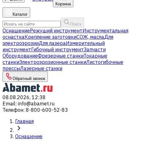
Корзина
Каталог
Поиск
Оснащение
Режущий инструмент
Инструментальная
оснастка
Крепление заготовки
СОЖ, масла
Для
электроэрозии
Для лазера
Измерительный
инструмент
Гибочный инструмент
Запчасти
Оборудование
Фрезерные станки
Токарные
станки
Электроэрозионные станки
Листогибочные
прессы
Лазерные станки
Обратный звонок
08.08.2026, 12:38
Email
:
info@abamet.ru
Телефон
:
8-800-600-52-83
Главная
Оснащение