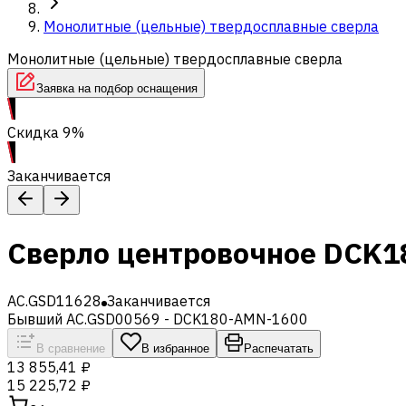
Монолитные (цельные) твердосплавные сверла
Монолитные (цельные) твердосплавные сверла
Заявка на подбор оснащения
Скидка 9%
Заканчивается
Сверло центровочное DCK1
AC.GSD11628
Заканчивается
Бывший AC.GSD00569 - DCK180-AMN-1600
В сравнение
В избранное
Распечатать
13 855,41 ₽
15 225,72 ₽