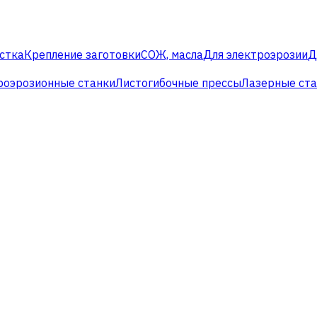
стка
Крепление заготовки
СОЖ, масла
Для электроэрозии
Д
роэрозионные станки
Листогибочные прессы
Лазерные ст