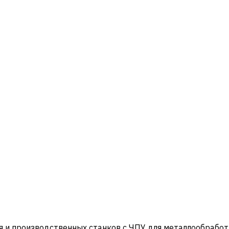
и производственных станков с ЧПУ для металлообработ