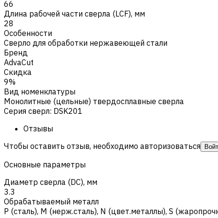
66
Длина рабочей части сверла (LCF), мм
28
Особенности
Сверло для обработки нержавеющей стали
Бренд
AdvaCut
Скидка
9%
Вид номенклатуры
Монолитные (цельные) твердосплавные сверла
Серия сверл
:
DSK201
Отзывы
Чтобы оставить отзыв, необходимо авторизоваться
Вой
Основные параметры
Диаметр сверла (DC), мм
3.3
Обрабатываемый металл
Р (сталь)
,
M (нерж.сталь)
,
N (цвет.металлы)
,
S (жаропроч