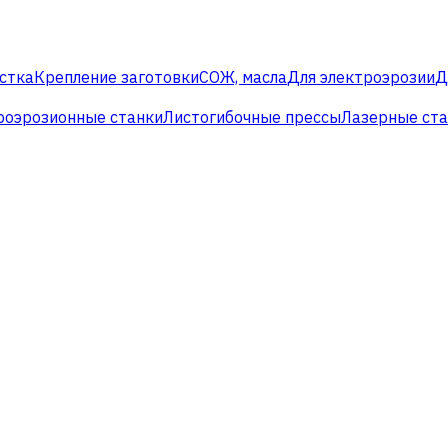
стка
Крепление заготовки
СОЖ, масла
Для электроэрозии
Д
роэрозионные станки
Листогибочные прессы
Лазерные ст