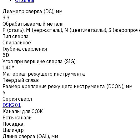
Диаметр сверла (DC), мм
3.3
Обрабатываемый металл
Р (сталь)
,
M (нерж.сталь)
,
N (цвет.металлы)
,
S (жаропроч
Тип сверла
Спиральное
Глубина сверления
5D
Угол при вершине сверла (SIG)
140°
Материал режущего инструмента
Твердый сплав
Размер крепления режущего инструмента (DCON), мм
6
Серия сверл
DSK201
Каналы для СОЖ
Есть каналы
Посадка
Цилиндр
Длина сверла (OAL), мм