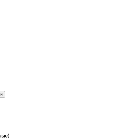
ти
ные)