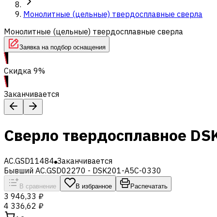
Монолитные (цельные) твердосплавные сверла
Монолитные (цельные) твердосплавные сверла
Заявка на подбор оснащения
Скидка 9%
Заканчивается
Сверло твердосплавное DS
AC.GSD11484
Заканчивается
Бывший AC.GSD02270 - DSK201-A5C-0330
В сравнение
В избранное
Распечатать
3 946,33 ₽
4 336,62 ₽