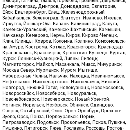
Выборг, Гатчина, Глазов, Горелово, Грозный, Дзержинск,
Димитровград, Дмитров, Домодедово, Евпатория,
Ейск, Екатеринбург, Елец, Железнодорожный,
Забайкальск, Зеленоград, Златоуст, Иваново, Ижевск,
Иркутск, Йошкар-Ола, Казань, Калининград, Калуга,
Каменск-Уральский, Каменск-Шахтинский, Камышин,
Качканар, Кемерово, Керчь, Киров, Кирово-Чепецк,
Клин, Клинцы, Ковров, Коломна, Колпино, Комсомольск-
на-Амуре, Кострома, Котлас, Красногорск, Краснодар,
Краснокамск, Красноярск, Кропоткин, Кузнецк, Курган,
Курск, Ленинск-Кузнецкий, Ливны, Липецк,
Магнитогорск, Майкоп, Махачкала, Миасс, Мичуринск,
Москва Север, Мурманск, Муром, Мытищи,
Набережные Челны, Нальчик, Находка, Невинномысск,
Нефтекамск, Нижневартовск, Нижнекамск, Нижний
Новгород, Нижний Тагил, Новокузнецк, Новомосковск,
Новороссийск, Новосибирск, Новоуральск,
Новочебоксарск, Новочеркасск, Новый Уренгой,
Ногинск, Норильск, Ноябрьск, Обнинск, Одинцово,
Озерск, Октябрьский, Омск, Орел, Оренбург, Орехово-
Зуево, Орск, Пенза, Первоуральск, Пермь,
Петрозаводск, Подольск, Прокопьевск, Псков, Пушкин,
Пушкино, Пятигорск, Ржев, Рославль, Россошь, Ростов-