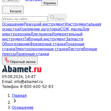
Корзина
Каталог
Поиск
Оснащение
Режущий инструмент
Инструментальная
оснастка
Крепление заготовки
СОЖ, масла
Для
электроэрозии
Для лазера
Измерительный
инструмент
Гибочный инструмент
Запчасти
Оборудование
Фрезерные станки
Токарные
станки
Электроэрозионные станки
Листогибочные
прессы
Лазерные станки
Обратный звонок
09.08.2026, 14:47
Email
:
info@abamet.ru
Телефон
:
8-800-600-52-83
Главная
Оснащение