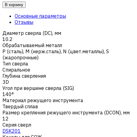
В корзину
Основные параметры
Отзывы
Диаметр сверла (DC), мм
10.2
Обрабатываемый металл
Р (сталь)
,
M (нерж.сталь)
,
N (цвет.металлы)
,
S
(жаропрочные)
Тип сверла
Спиральное
Глубина сверления
3D
Угол при вершине сверла (SIG)
140°
Материал режущего инструмента
Твердый сплав
Размер крепления режущего инструмента (DCON), мм
12
Серия сверл
DSK201
Каналы для СОЖ