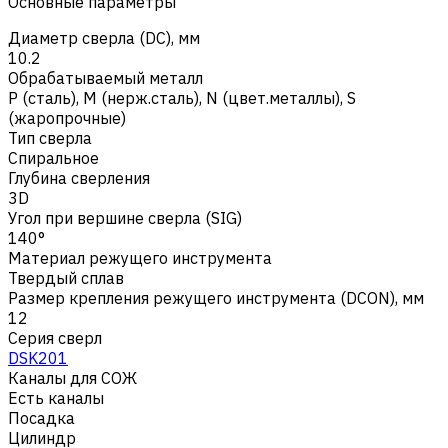
Основные параметры
Диаметр сверла (DC), мм
10.2
Обрабатываемый металл
Р (сталь)
,
M (нерж.сталь)
,
N (цвет.металлы)
,
S
(жаропрочные)
Тип сверла
Спиральное
Глубина сверления
3D
Угол при вершине сверла (SIG)
140°
Материал режущего инструмента
Твердый сплав
Размер крепления режущего инструмента (DCON), мм
12
Серия сверл
DSK201
Каналы для СОЖ
Есть каналы
Посадка
Цилиндр