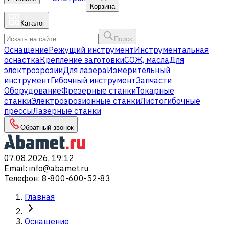
Корзина
Каталог
Поиск
Оснащение
Режущий инструмент
Инструментальная
оснастка
Крепление заготовки
СОЖ, масла
Для
электроэрозии
Для лазера
Измерительный
инструмент
Гибочный инструмент
Запчасти
Оборудование
Фрезерные станки
Токарные
станки
Электроэрозионные станки
Листогибочные
прессы
Лазерные станки
Обратный звонок
07.08.2026, 19:12
Email
:
info@abamet.ru
Телефон
:
8-800-600-52-83
Главная
Оснащение