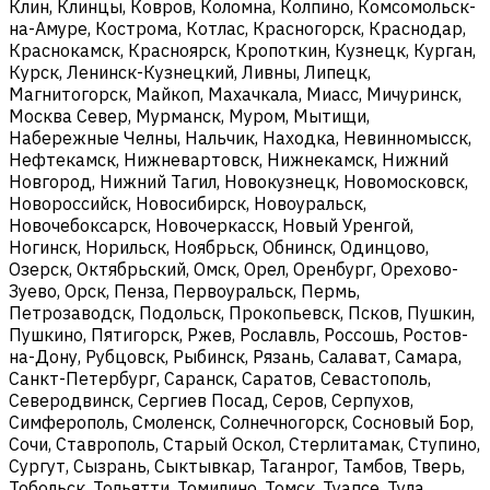
Клин, Клинцы, Ковров, Коломна, Колпино, Комсомольск-
на-Амуре, Кострома, Котлас, Красногорск, Краснодар,
Краснокамск, Красноярск, Кропоткин, Кузнецк, Курган,
Курск, Ленинск-Кузнецкий, Ливны, Липецк,
Магнитогорск, Майкоп, Махачкала, Миасс, Мичуринск,
Москва Север, Мурманск, Муром, Мытищи,
Набережные Челны, Нальчик, Находка, Невинномысск,
Нефтекамск, Нижневартовск, Нижнекамск, Нижний
Новгород, Нижний Тагил, Новокузнецк, Новомосковск,
Новороссийск, Новосибирск, Новоуральск,
Новочебоксарск, Новочеркасск, Новый Уренгой,
Ногинск, Норильск, Ноябрьск, Обнинск, Одинцово,
Озерск, Октябрьский, Омск, Орел, Оренбург, Орехово-
Зуево, Орск, Пенза, Первоуральск, Пермь,
Петрозаводск, Подольск, Прокопьевск, Псков, Пушкин,
Пушкино, Пятигорск, Ржев, Рославль, Россошь, Ростов-
на-Дону, Рубцовск, Рыбинск, Рязань, Салават, Самара,
Санкт-Петербург, Саранск, Саратов, Севастополь,
Северодвинск, Сергиев Посад, Серов, Серпухов,
Симферополь, Смоленск, Солнечногорск, Сосновый Бор,
Сочи, Ставрополь, Старый Оскол, Стерлитамак, Ступино,
Сургут, Сызрань, Сыктывкар, Таганрог, Тамбов, Тверь,
Тобольск, Тольятти, Томилино, Томск, Туапсе, Тула,