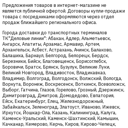
Предложения товаров в интернет-магазине не
является публичной офертой. Договоры купли-продажи
товара с посредниками оформляются через отдел
продаж ближайшего регионального офиса.
Города доставки до транспортных терминалов
ТК"Деловые линии": Абакан, Адлер, Альметьевск,
Ангарск, Апатиты, Арзамас, Армавир, Артем,
Архангельск, Асбест, Астрахань, Ачинск, Балаково,
Балашиха, Барнаул, Белгород, Белорецк, Бердск,
Березники, Бийск, Благовещенск, Борисоглебск,
Боровичи, Братск, Брянск, Бузулук, Великие Луки,
Великий Новгород, Владивосток, Владикавказ,
Владимир, Волгоград, Волгодонск, Волжский, Вологда,
Воркута, Воронеж, Воскресенск, Воткинск, Всеволожск,
Выборг, Гатчина, Глазов, Горелово, Грозный, Дзержинск,
Димитровград, Дмитров, Домодедово, Евпатория,
Ейск, Екатеринбург, Елец, Железнодорожный,
Забайкальск, Зеленоград, Златоуст, Иваново, Ижевск,
Иркутск, Йошкар-Ола, Казань, Калининград, Калуга,
Каменск-Уральский, Каменск-Шахтинский, Камышин,
Качканар, Кемерово, Керчь, Киров, Кирово-Чепецк,