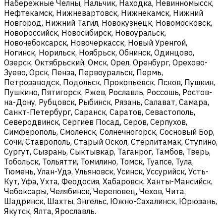
Набережные Челны, Нальчик, Находка, Невинномысск,
Нефтекамск, Нижневартовск, Нижнекамск, Нижний
Новгород, Нижний Тагил, Новокузнецк, Новомосковск,
Новороссийск, Новосибирск, Новоуральск,
Новочебоксарск, Новочеркасск, Новый Уренгой,
Ногинск, Норильск, Ноябрьск, Обнинск, Одинцово,
Озерск, Октябрьский, Омск, Орел, Оренбург, Орехово-
Зуево, Орск, Пенза, Первоуральск, Пермь,
Петрозаводск, Подольск, Прокопьевск, Псков, Пушкин,
Пушкино, Пятигорск, Ржев, Рославль, Россошь, Ростов-
на-Дону, Рубцовск, Рыбинск, Рязань, Салават, Самара,
Санкт-Петербург, Саранск, Саратов, Севастополь,
Северодвинск, Сергиев Посад, Серов, Серпухов,
Симферополь, Смоленск, Солнечногорск, Сосновый Бор,
Сочи, Ставрополь, Старый Оскол, Стерлитамак, Ступино,
Сургут, Сызрань, Сыктывкар, Таганрог, Тамбов, Тверь,
Тобольск, Тольятти, Томилино, Томск, Туапсе, Тула,
Тюмень, Улан-Удэ, Ульяновск, Усинск, Уссурийск, Усть-
Кут, Уфа, Ухта, Феодосия, Хабаровск, Ханты-Мансийск,
Чебоксары, Челябинск, Череповец, Чехов, Чита,
Шадринск, Шахты, Энгельс, Южно-Сахалинск, Юрюзань,
Якутск, Ялта, Ярославль.