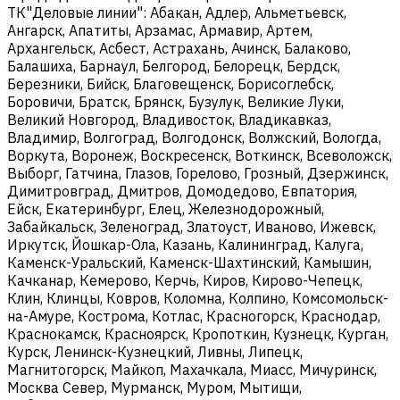
ТК"Деловые линии": Абакан, Адлер, Альметьевск,
Ангарск, Апатиты, Арзамас, Армавир, Артем,
Архангельск, Асбест, Астрахань, Ачинск, Балаково,
Балашиха, Барнаул, Белгород, Белорецк, Бердск,
Березники, Бийск, Благовещенск, Борисоглебск,
Боровичи, Братск, Брянск, Бузулук, Великие Луки,
Великий Новгород, Владивосток, Владикавказ,
Владимир, Волгоград, Волгодонск, Волжский, Вологда,
Воркута, Воронеж, Воскресенск, Воткинск, Всеволожск,
Выборг, Гатчина, Глазов, Горелово, Грозный, Дзержинск,
Димитровград, Дмитров, Домодедово, Евпатория,
Ейск, Екатеринбург, Елец, Железнодорожный,
Забайкальск, Зеленоград, Златоуст, Иваново, Ижевск,
Иркутск, Йошкар-Ола, Казань, Калининград, Калуга,
Каменск-Уральский, Каменск-Шахтинский, Камышин,
Качканар, Кемерово, Керчь, Киров, Кирово-Чепецк,
Клин, Клинцы, Ковров, Коломна, Колпино, Комсомольск-
на-Амуре, Кострома, Котлас, Красногорск, Краснодар,
Краснокамск, Красноярск, Кропоткин, Кузнецк, Курган,
Курск, Ленинск-Кузнецкий, Ливны, Липецк,
Магнитогорск, Майкоп, Махачкала, Миасс, Мичуринск,
Москва Север, Мурманск, Муром, Мытищи,