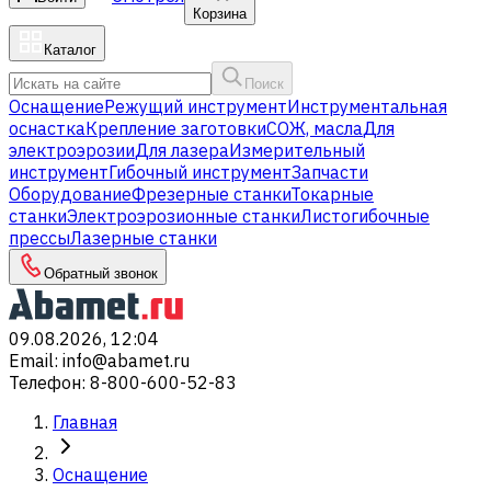
Корзина
Каталог
Поиск
Оснащение
Режущий инструмент
Инструментальная
оснастка
Крепление заготовки
СОЖ, масла
Для
электроэрозии
Для лазера
Измерительный
инструмент
Гибочный инструмент
Запчасти
Оборудование
Фрезерные станки
Токарные
станки
Электроэрозионные станки
Листогибочные
прессы
Лазерные станки
Обратный звонок
09.08.2026, 12:04
Email
:
info@abamet.ru
Телефон
:
8-800-600-52-83
Главная
Оснащение