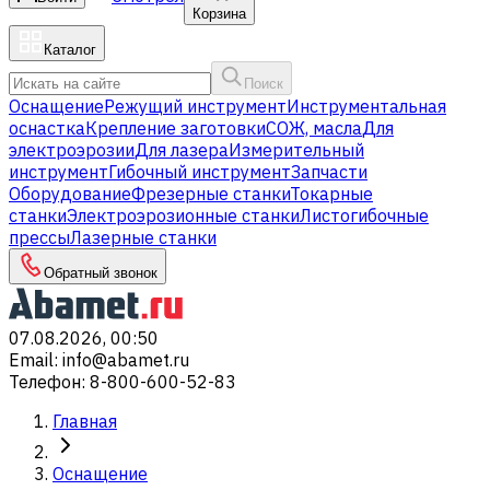
Корзина
Каталог
Поиск
Оснащение
Режущий инструмент
Инструментальная
оснастка
Крепление заготовки
СОЖ, масла
Для
электроэрозии
Для лазера
Измерительный
инструмент
Гибочный инструмент
Запчасти
Оборудование
Фрезерные станки
Токарные
станки
Электроэрозионные станки
Листогибочные
прессы
Лазерные станки
Обратный звонок
07.08.2026, 00:50
Email
:
info@abamet.ru
Телефон
:
8-800-600-52-83
Главная
Оснащение