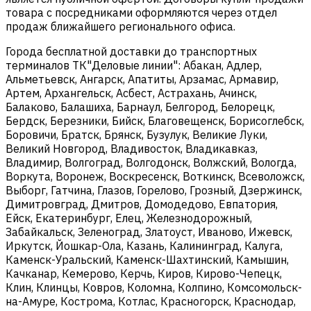
товара с посредниками оформляются через отдел
продаж ближайшего регионального офиса.
Города бесплатной доставки до транспортных
терминалов ТК"Деловые линии": Абакан, Адлер,
Альметьевск, Ангарск, Апатиты, Арзамас, Армавир,
Артем, Архангельск, Асбест, Астрахань, Ачинск,
Балаково, Балашиха, Барнаул, Белгород, Белорецк,
Бердск, Березники, Бийск, Благовещенск, Борисоглебск,
Боровичи, Братск, Брянск, Бузулук, Великие Луки,
Великий Новгород, Владивосток, Владикавказ,
Владимир, Волгоград, Волгодонск, Волжский, Вологда,
Воркута, Воронеж, Воскресенск, Воткинск, Всеволожск,
Выборг, Гатчина, Глазов, Горелово, Грозный, Дзержинск,
Димитровград, Дмитров, Домодедово, Евпатория,
Ейск, Екатеринбург, Елец, Железнодорожный,
Забайкальск, Зеленоград, Златоуст, Иваново, Ижевск,
Иркутск, Йошкар-Ола, Казань, Калининград, Калуга,
Каменск-Уральский, Каменск-Шахтинский, Камышин,
Качканар, Кемерово, Керчь, Киров, Кирово-Чепецк,
Клин, Клинцы, Ковров, Коломна, Колпино, Комсомольск-
на-Амуре, Кострома, Котлас, Красногорск, Краснодар,