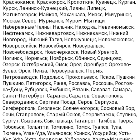
Краснокамск, Красноярск, Кропоткин, Кузнецк, Курган,
Курск, Ленинск-Кузнецкий, Ливны, Липецк,
Магнитогорск, Майкоп, Махачкала, Миасс, Мичуринск,
Москва Север, Мурманск, Муром, Мытищи,
Набережные Челны, Нальчик, Находка, Невинномысск,
Нефтекамск, Нижневартовск, Нижнекамск, Нижний
Новгород, Нижний Тагил, Новокузнецк, Новомосковск,
Новороссийск, Новосибирск, Новоуральск,
Новочебоксарск, Новочеркасск, Новый Уренгой,
Ногинск, Норильск, Ноябрьск, Обнинск, Одинцово,
Озерск, Октябрьский, Омск, Орел, Оренбург, Орехово-
Зуево, Орск, Пенза, Первоуральск, Пермь,
Петрозаводск, Подольск, Прокопьевск, Псков, Пушкин,
Пушкино, Пятигорск, Ржев, Рославль, Россошь, Ростов-
на-Дону, Рубцовск, Рыбинск, Рязань, Салават, Самара,
Санкт-Петербург, Саранск, Саратов, Севастополь,
Северодвинск, Сергиев Посад, Серов, Серпухов,
Симферополь, Смоленск, Солнечногорск, Сосновый Бор,
Сочи, Ставрополь, Старый Оскол, Стерлитамак, Ступино,
Сургут, Сызрань, Сыктывкар, Таганрог, Тамбов, Тверь,
Тобольск, Тольятти, Томилино, Томск, Туапсе, Тула,
Тюмень, Улан-Удэ, Ульяновск, Усинск, Уссурийск, Усть-
Кут, Уфа, Ухта, Феодосия, Хабаровск, Ханты-Мансийск,