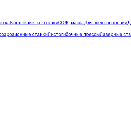
стка
Крепление заготовки
СОЖ, масла
Для электроэрозии
Д
роэрозионные станки
Листогибочные прессы
Лазерные ст