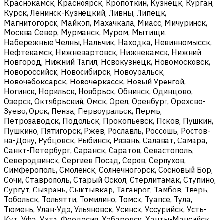
Краснокамск, Красноярск, Кропоткин, Кузнецк, Курган,
Курск, Ленинск-Кузнецкий, Ливны, Липецк,
Магнитогорск, Майкоп, Махачкала, Миасс, Мичуринск,
Москва Север, Мурманск, Муром, Мытищи,
Набережные Челны, Нальчик, Находка, Невинномысск,
Нефтекамск, Нижневартовск, Нижнекамск, Нижний
Новгород, Нижний Тагил, Новокузнецк, Новомосковск,
Новороссийск, Новосибирск, Новоуральск,
Новочебоксарск, Новочеркасск, Новый Уренгой,
Ногинск, Норильск, Ноябрьск, Обнинск, Одинцово,
Озерск, Октябрьский, Омск, Орел, Оренбург, Орехово-
Зуево, Орск, Пенза, Первоуральск, Пермь,
Петрозаводск, Подольск, Прокопьевск, Псков, Пушкин,
Пушкино, Пятигорск, Ржев, Рославль, Россошь, Ростов-
на-Дону, Рубцовск, Рыбинск, Рязань, Салават, Самара,
Санкт-Петербург, Саранск, Саратов, Севастополь,
Северодвинск, Сергиев Посад, Серов, Серпухов,
Симферополь, Смоленск, Солнечногорск, Сосновый Бор,
Сочи, Ставрополь, Старый Оскол, Стерлитамак, Ступино,
Сургут, Сызрань, Сыктывкар, Таганрог, Тамбов, Тверь,
Тобольск, Тольятти, Томилино, Томск, Туапсе, Тула,
Тюмень, Улан-Удэ, Ульяновск, Усинск, Уссурийск, Усть-
Кут, Уфа, Ухта, Феодосия, Хабаровск, Ханты-Мансийск,