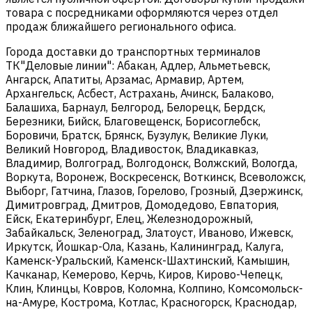
товара с посредниками оформляются через отдел
продаж ближайшего регионального офиса.
Города доставки до транспортных терминалов
ТК"Деловые линии": Абакан, Адлер, Альметьевск,
Ангарск, Апатиты, Арзамас, Армавир, Артем,
Архангельск, Асбест, Астрахань, Ачинск, Балаково,
Балашиха, Барнаул, Белгород, Белорецк, Бердск,
Березники, Бийск, Благовещенск, Борисоглебск,
Боровичи, Братск, Брянск, Бузулук, Великие Луки,
Великий Новгород, Владивосток, Владикавказ,
Владимир, Волгоград, Волгодонск, Волжский, Вологда,
Воркута, Воронеж, Воскресенск, Воткинск, Всеволожск,
Выборг, Гатчина, Глазов, Горелово, Грозный, Дзержинск,
Димитровград, Дмитров, Домодедово, Евпатория,
Ейск, Екатеринбург, Елец, Железнодорожный,
Забайкальск, Зеленоград, Златоуст, Иваново, Ижевск,
Иркутск, Йошкар-Ола, Казань, Калининград, Калуга,
Каменск-Уральский, Каменск-Шахтинский, Камышин,
Качканар, Кемерово, Керчь, Киров, Кирово-Чепецк,
Клин, Клинцы, Ковров, Коломна, Колпино, Комсомольск-
на-Амуре, Кострома, Котлас, Красногорск, Краснодар,