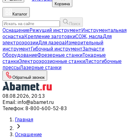
Корзина
Каталог
Поиск
Оснащение
Режущий инструмент
Инструментальная
оснастка
Крепление заготовки
СОЖ, масла
Для
электроэрозии
Для лазера
Измерительный
инструмент
Гибочный инструмент
Запчасти
Оборудование
Фрезерные станки
Токарные
станки
Электроэрозионные станки
Листогибочные
прессы
Лазерные станки
Обратный звонок
08.08.2026, 20:13
Email
:
info@abamet.ru
Телефон
:
8-800-600-52-83
Главная
Оснащение