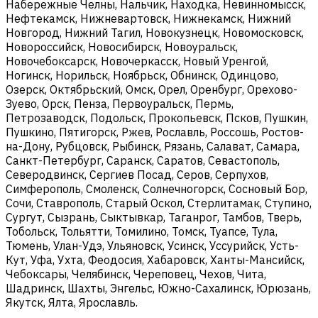
Набережные Челны, Нальчик, Находка, Невинномысск,
Нефтекамск, Нижневартовск, Нижнекамск, Нижний
Новгород, Нижний Тагил, Новокузнецк, Новомосковск,
Новороссийск, Новосибирск, Новоуральск,
Новочебоксарск, Новочеркасск, Новый Уренгой,
Ногинск, Норильск, Ноябрьск, Обнинск, Одинцово,
Озерск, Октябрьский, Омск, Орел, Оренбург, Орехово-
Зуево, Орск, Пенза, Первоуральск, Пермь,
Петрозаводск, Подольск, Прокопьевск, Псков, Пушкин,
Пушкино, Пятигорск, Ржев, Рославль, Россошь, Ростов-
на-Дону, Рубцовск, Рыбинск, Рязань, Салават, Самара,
Санкт-Петербург, Саранск, Саратов, Севастополь,
Северодвинск, Сергиев Посад, Серов, Серпухов,
Симферополь, Смоленск, Солнечногорск, Сосновый Бор,
Сочи, Ставрополь, Старый Оскол, Стерлитамак, Ступино,
Сургут, Сызрань, Сыктывкар, Таганрог, Тамбов, Тверь,
Тобольск, Тольятти, Томилино, Томск, Туапсе, Тула,
Тюмень, Улан-Удэ, Ульяновск, Усинск, Уссурийск, Усть-
Кут, Уфа, Ухта, Феодосия, Хабаровск, Ханты-Мансийск,
Чебоксары, Челябинск, Череповец, Чехов, Чита,
Шадринск, Шахты, Энгельс, Южно-Сахалинск, Юрюзань,
Якутск, Ялта, Ярославль.