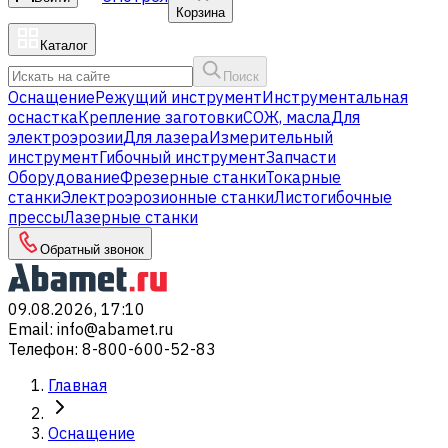
Корзина
Каталог
Поиск
Оснащение
Режущий инструмент
Инструментальная
оснастка
Крепление заготовки
СОЖ, масла
Для
электроэрозии
Для лазера
Измерительный
инструмент
Гибочный инструмент
Запчасти
Оборудование
Фрезерные станки
Токарные
станки
Электроэрозионные станки
Листогибочные
прессы
Лазерные станки
Обратный звонок
09.08.2026, 17:10
Email
:
info@abamet.ru
Телефон
:
8-800-600-52-83
Главная
Оснащение