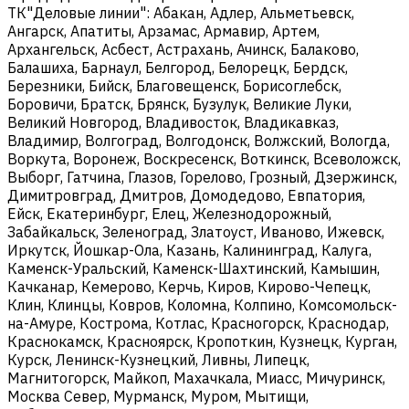
ТК"Деловые линии": Абакан, Адлер, Альметьевск,
Ангарск, Апатиты, Арзамас, Армавир, Артем,
Архангельск, Асбест, Астрахань, Ачинск, Балаково,
Балашиха, Барнаул, Белгород, Белорецк, Бердск,
Березники, Бийск, Благовещенск, Борисоглебск,
Боровичи, Братск, Брянск, Бузулук, Великие Луки,
Великий Новгород, Владивосток, Владикавказ,
Владимир, Волгоград, Волгодонск, Волжский, Вологда,
Воркута, Воронеж, Воскресенск, Воткинск, Всеволожск,
Выборг, Гатчина, Глазов, Горелово, Грозный, Дзержинск,
Димитровград, Дмитров, Домодедово, Евпатория,
Ейск, Екатеринбург, Елец, Железнодорожный,
Забайкальск, Зеленоград, Златоуст, Иваново, Ижевск,
Иркутск, Йошкар-Ола, Казань, Калининград, Калуга,
Каменск-Уральский, Каменск-Шахтинский, Камышин,
Качканар, Кемерово, Керчь, Киров, Кирово-Чепецк,
Клин, Клинцы, Ковров, Коломна, Колпино, Комсомольск-
на-Амуре, Кострома, Котлас, Красногорск, Краснодар,
Краснокамск, Красноярск, Кропоткин, Кузнецк, Курган,
Курск, Ленинск-Кузнецкий, Ливны, Липецк,
Магнитогорск, Майкоп, Махачкала, Миасс, Мичуринск,
Москва Север, Мурманск, Муром, Мытищи,