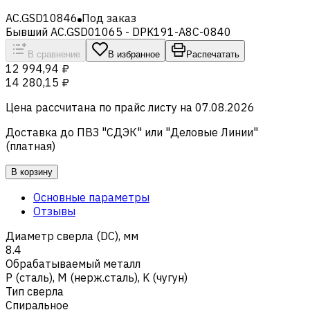
AC.GSD10846
Под заказ
Бывший AC.GSD01065 - DPK191-A8C-0840
В сравнение
В избранное
Распечатать
12 994,94 ₽
14 280,15 ₽
Цена рассчитана по прайс листу на
07.08.2026
Доставка до ПВЗ "СДЭК" или "Деловые Линии"
(платная)
В корзину
Основные параметры
Отзывы
Диаметр сверла (DC), мм
8.4
Обрабатываемый металл
Р (сталь)
,
M (нерж.сталь)
,
K (чугун)
Тип сверла
Спиральное