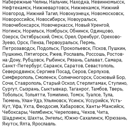
Набережные Челны, Нальчик, Находка, Невинномысск,
Нефтекамск, Нижневартовск, Нижнекамск, Нижний
Новгород, Нижний Тагил, Новокузнецк, Новомосковск,
Новороссийск, Новосибирск, Новоуральск,
Новочебоксарск, Новочеркасск, Новый Уренгой,
Ногинск, Норильск, Ноябрьск, Обнинск, Одинцово,
Озерск, Октябрьский, Омск, Орел, Оренбург, Орехово-
Зуево, Орск, Пенза, Первоуральск, Пермь,
Петрозаводск, Подольск, Прокопьевск, Псков, Пушкин,
Пушкино, Пятигорск, Ржев, Рославль, Россошь, Ростов-
на-Дону, Рубцовск, Рыбинск, Рязань, Салават, Самара,
Санкт-Петербург, Саранск, Саратов, Севастополь,
Северодвинск, Сергиев Посад, Серов, Серпухов,
Симферополь, Смоленск, Солнечногорск, Сосновый Бор,
Сочи, Ставрополь, Старый Оскол, Стерлитамак, Ступино,
Сургут, Сызрань, Сыктывкар, Таганрог, Тамбов, Тверь,
Тобольск, Тольятти, Томилино, Томск, Туапсе, Тула,
Тюмень, Улан-Удэ, Ульяновск, Усинск, Уссурийск, Усть-
Кут, Уфа, Ухта, Феодосия, Хабаровск, Ханты-Мансийск,
Чебоксары, Челябинск, Череповец, Чехов, Чита,
Шадринск, Шахты, Энгельс, Южно-Сахалинск, Юрюзань,
Якутск, Ялта, Ярославль.