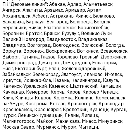
ТК"Деловые линии": Абакан, Адлер, Альметьевск,
Ангарск, Апатиты, Арзамас, Армавир, Артем,
Архангельск, Асбест, Астрахань, Ачинск, Балаково,
Балашиха, Барнаул, Белгород, Белорецк, Бердск,
Березники, Бийск, Благовещенск, Борисоглебск,
Боровичи, Братск, Брянск, Бузулук, Великие Луки,
Великий Новгород, Владивосток, Владикавказ,
Владимир, Волгоград, Волгодонск, Волжский, Вологда,
Воркута, Воронеж, Воскресенск, Воткинск, Всеволожск,
Выборг, Гатчина, Глазов, Горелово, Грозный, Дзержинск,
Димитровград, Дмитров, Домодедово, Евпатория,
Ейск, Екатеринбург, Елец, Железнодорожный,
Забайкальск, Зеленоград, Златоуст, Иваново, Ижевск,
Иркутск, Йошкар-Ола, Казань, Калининград, Калуга,
Каменск-Уральский, Каменск-Шахтинский, Камышин,
Качканар, Кемерово, Керчь, Киров, Кирово-Чепецк,
Клин, Клинцы, Ковров, Коломна, Колпино, Комсомольск-
на-Амуре, Кострома, Котлас, Красногорск, Краснодар,
Краснокамск, Красноярск, Кропоткин, Кузнецк, Курган,
Курск, Ленинск-Кузнецкий, Ливны, Липецк,
Магнитогорск, Майкоп, Махачкала, Миасс, Мичуринск,
Москва Север, Мурманск, Муром, Мытищи,