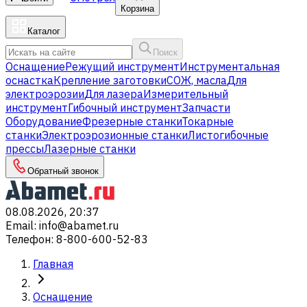
Корзина
Каталог
Поиск
Оснащение
Режущий инструмент
Инструментальная
оснастка
Крепление заготовки
СОЖ, масла
Для
электроэрозии
Для лазера
Измерительный
инструмент
Гибочный инструмент
Запчасти
Оборудование
Фрезерные станки
Токарные
станки
Электроэрозионные станки
Листогибочные
прессы
Лазерные станки
Обратный звонок
08.08.2026, 20:37
Email
:
info@abamet.ru
Телефон
:
8-800-600-52-83
Главная
Оснащение