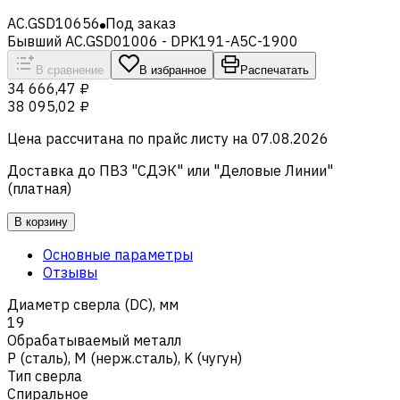
AC.GSD10656
Под заказ
Бывший AC.GSD01006 - DPK191-A5C-1900
В сравнение
В избранное
Распечатать
34 666,47 ₽
38 095,02 ₽
Цена рассчитана по прайс листу на
07.08.2026
Доставка до ПВЗ "СДЭК" или "Деловые Линии"
(платная)
В корзину
Основные параметры
Отзывы
Диаметр сверла (DC), мм
19
Обрабатываемый металл
Р (сталь)
,
M (нерж.сталь)
,
K (чугун)
Тип сверла
Спиральное