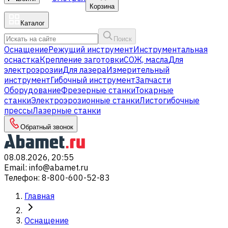
Корзина
Каталог
Поиск
Оснащение
Режущий инструмент
Инструментальная
оснастка
Крепление заготовки
СОЖ, масла
Для
электроэрозии
Для лазера
Измерительный
инструмент
Гибочный инструмент
Запчасти
Оборудование
Фрезерные станки
Токарные
станки
Электроэрозионные станки
Листогибочные
прессы
Лазерные станки
Обратный звонок
08.08.2026, 20:55
Email
:
info@abamet.ru
Телефон
:
8-800-600-52-83
Главная
Оснащение