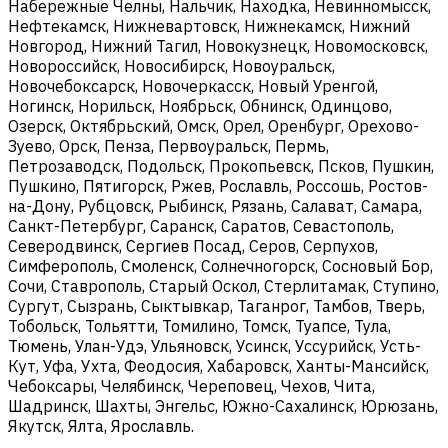
Набережные Челны, Нальчик, Находка, Невинномысск,
Нефтекамск, Нижневартовск, Нижнекамск, Нижний
Новгород, Нижний Тагил, Новокузнецк, Новомосковск,
Новороссийск, Новосибирск, Новоуральск,
Новочебоксарск, Новочеркасск, Новый Уренгой,
Ногинск, Норильск, Ноябрьск, Обнинск, Одинцово,
Озерск, Октябрьский, Омск, Орел, Оренбург, Орехово-
Зуево, Орск, Пенза, Первоуральск, Пермь,
Петрозаводск, Подольск, Прокопьевск, Псков, Пушкин,
Пушкино, Пятигорск, Ржев, Рославль, Россошь, Ростов-
на-Дону, Рубцовск, Рыбинск, Рязань, Салават, Самара,
Санкт-Петербург, Саранск, Саратов, Севастополь,
Северодвинск, Сергиев Посад, Серов, Серпухов,
Симферополь, Смоленск, Солнечногорск, Сосновый Бор,
Сочи, Ставрополь, Старый Оскол, Стерлитамак, Ступино,
Сургут, Сызрань, Сыктывкар, Таганрог, Тамбов, Тверь,
Тобольск, Тольятти, Томилино, Томск, Туапсе, Тула,
Тюмень, Улан-Удэ, Ульяновск, Усинск, Уссурийск, Усть-
Кут, Уфа, Ухта, Феодосия, Хабаровск, Ханты-Мансийск,
Чебоксары, Челябинск, Череповец, Чехов, Чита,
Шадринск, Шахты, Энгельс, Южно-Сахалинск, Юрюзань,
Якутск, Ялта, Ярославль.