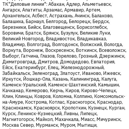
ТК"Деловые линии": Абакан, Адлер, Альметьевск,
Ангарск, Апатиты, Арзамас, Армавир, Артем,
Архангельск, Асбест, Астрахань, Ачинск, Балаково,
Балашиха, Барнаул, Белгород, Белорецк, Бердск,
Березники, Бийск, Благовещенск, Борисоглебск,
Боровичи, Братск, Брянск, Бузулук, Великие Луки,
Великий Новгород, Владивосток, Владикавказ,
Владимир, Волгоград, Волгодонск, Волжский, Вологда,
Воркута, Воронеж, Воскресенск, Воткинск, Всеволожск,
Выборг, Гатчина, Глазов, Горелово, Грозный, Дзержинск,
Димитровград, Дмитров, Домодедово, Евпатория,
Ейск, Екатеринбург, Елец, Железнодорожный,
Забайкальск, Зеленоград, Златоуст, Иваново, Ижевск,
Иркутск, Йошкар-Ола, Казань, Калининград, Калуга,
Каменск-Уральский, Каменск-Шахтинский, Камышин,
Качканар, Кемерово, Керчь, Киров, Кирово-Чепецк,
Клин, Клинцы, Ковров, Коломна, Колпино, Комсомольск-
на-Амуре, Кострома, Котлас, Красногорск, Краснодар,
Краснокамск, Красноярск, Кропоткин, Кузнецк, Курган,
Курск, Ленинск-Кузнецкий, Ливны, Липецк,
Магнитогорск, Майкоп, Махачкала, Миасс, Мичуринск,
Москва Север, Мурманск, Муром, Мытищи,