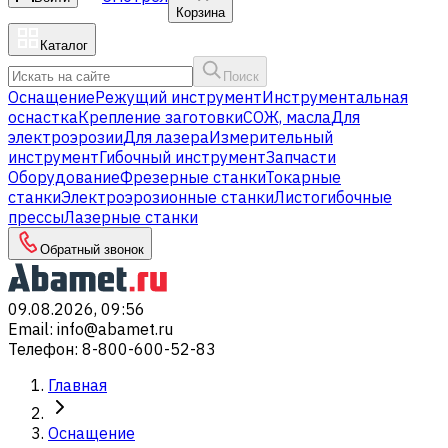
Корзина
Каталог
Поиск
Оснащение
Режущий инструмент
Инструментальная
оснастка
Крепление заготовки
СОЖ, масла
Для
электроэрозии
Для лазера
Измерительный
инструмент
Гибочный инструмент
Запчасти
Оборудование
Фрезерные станки
Токарные
станки
Электроэрозионные станки
Листогибочные
прессы
Лазерные станки
Обратный звонок
09.08.2026, 09:56
Email
:
info@abamet.ru
Телефон
:
8-800-600-52-83
Главная
Оснащение