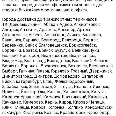
товара с посредниками оформляются через отдел
продаж ближайшего регионального офиса.
Города доставки до транспортных терминалов
ТК"Деловые линии": Абакан, Адлер, Альметьевск,
Ангарск, Апатиты, Арзамас, Армавир, Артем,
Архангельск, Асбест, Астрахань, Ачинск, Балаково,
Балашиха, Барнаул, Белгород, Белорецк, Бердск,
Березники, Бийск, Благовещенск, Борисоглебск,
Боровичи, Братск, Брянск, Бузулук, Великие Луки,
Великий Новгород, Владивосток, Владикавказ,
Владимир, Волгоград, Волгодонск, Волжский, Вологда,
Воркута, Воронеж, Воскресенск, Воткинск, Всеволожск,
Выборг, Гатчина, Глазов, Горелово, Грозный, Дзержинск,
Димитровград, Дмитров, Домодедово, Евпатория,
Ейск, Екатеринбург, Елец, Железнодорожный,
Забайкальск, Зеленоград, Златоуст, Иваново, Ижевск,
Иркутск, Йошкар-Ола, Казань, Калининград, Калуга,
Каменск-Уральский, Каменск-Шахтинский, Камышин,
Качканар, Кемерово, Керчь, Киров, Кирово-Чепецк,
Клин, Клинцы, Ковров, Коломна, Колпино, Комсомольск-
на-Амуре, Кострома, Котлас, Красногорск, Краснодар,