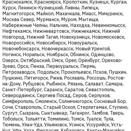
Краснокамск, Красноярск, Кропоткин, Кузнецк, Курган,
Курск, Ленинск-Кузнецкий, Ливны, Липецк,
Магнитогорск, Майкоп, Махачкала, Миасс, Мичуринск,
Москва Север, Мурманск, Муром, Мытищи,
Набережные Челны, Нальчик, Находка, Невинномысск,
Нефтекамск, Нижневартовск, Нижнекамск, Нижний
Новгород, Нижний Тагил, Новокузнецк, Новомосковск,
Новороссийск, Новосибирск, Новоуральск,
Новочебоксарск, Новочеркасск, Новый Уренгой,
Ногинск, Норильск, Ноябрьск, Обнинск, Одинцово,
Озерск, Октябрьский, Омск, Орел, Оренбург, Орехово-
Зуево, Орск, Пенза, Первоуральск, Пермь,
Петрозаводск, Подольск, Прокопьевск, Псков, Пушкин,
Пушкино, Пятигорск, Ржев, Рославль, Россошь, Ростов-
на-Дону, Рубцовск, Рыбинск, Рязань, Салават, Самара,
Санкт-Петербург, Саранск, Саратов, Севастополь,
Северодвинск, Сергиев Посад, Серов, Серпухов,
Симферополь, Смоленск, Солнечногорск, Сосновый Бор,
Сочи, Ставрополь, Старый Оскол, Стерлитамак, Ступино,
Сургут, Сызрань, Сыктывкар, Таганрог, Тамбов, Тверь,
Тобольск, Тольятти, Томилино, Томск, Туапсе, Тула,
Тюмень, Улан-Удэ, Ульяновск, Усинск, Уссурийск, Усть-
Кут, Уфа, Ухта, Феодосия, Хабаровск, Ханты-Мансийск,