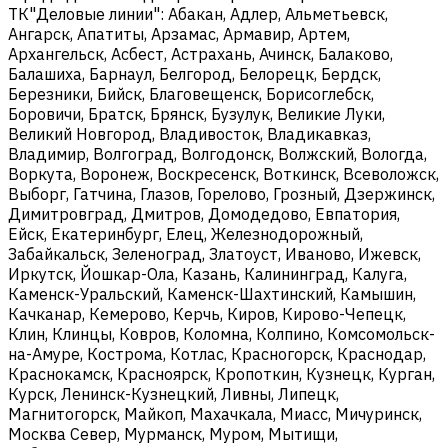
ТК"Деловые линии": Абакан, Адлер, Альметьевск,
Ангарск, Апатиты, Арзамас, Армавир, Артем,
Архангельск, Асбест, Астрахань, Ачинск, Балаково,
Балашиха, Барнаул, Белгород, Белорецк, Бердск,
Березники, Бийск, Благовещенск, Борисоглебск,
Боровичи, Братск, Брянск, Бузулук, Великие Луки,
Великий Новгород, Владивосток, Владикавказ,
Владимир, Волгоград, Волгодонск, Волжский, Вологда,
Воркута, Воронеж, Воскресенск, Воткинск, Всеволожск,
Выборг, Гатчина, Глазов, Горелово, Грозный, Дзержинск,
Димитровград, Дмитров, Домодедово, Евпатория,
Ейск, Екатеринбург, Елец, Железнодорожный,
Забайкальск, Зеленоград, Златоуст, Иваново, Ижевск,
Иркутск, Йошкар-Ола, Казань, Калининград, Калуга,
Каменск-Уральский, Каменск-Шахтинский, Камышин,
Качканар, Кемерово, Керчь, Киров, Кирово-Чепецк,
Клин, Клинцы, Ковров, Коломна, Колпино, Комсомольск-
на-Амуре, Кострома, Котлас, Красногорск, Краснодар,
Краснокамск, Красноярск, Кропоткин, Кузнецк, Курган,
Курск, Ленинск-Кузнецкий, Ливны, Липецк,
Магнитогорск, Майкоп, Махачкала, Миасс, Мичуринск,
Москва Север, Мурманск, Муром, Мытищи,