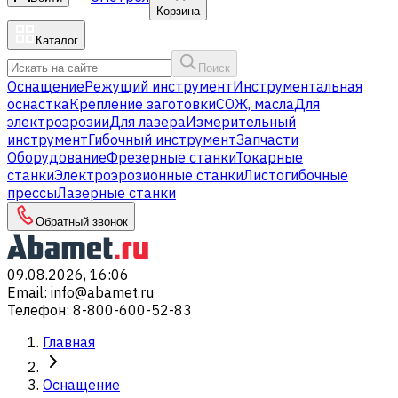
Корзина
Каталог
Поиск
Оснащение
Режущий инструмент
Инструментальная
оснастка
Крепление заготовки
СОЖ, масла
Для
электроэрозии
Для лазера
Измерительный
инструмент
Гибочный инструмент
Запчасти
Оборудование
Фрезерные станки
Токарные
станки
Электроэрозионные станки
Листогибочные
прессы
Лазерные станки
Обратный звонок
09.08.2026, 16:06
Email
:
info@abamet.ru
Телефон
:
8-800-600-52-83
Главная
Оснащение