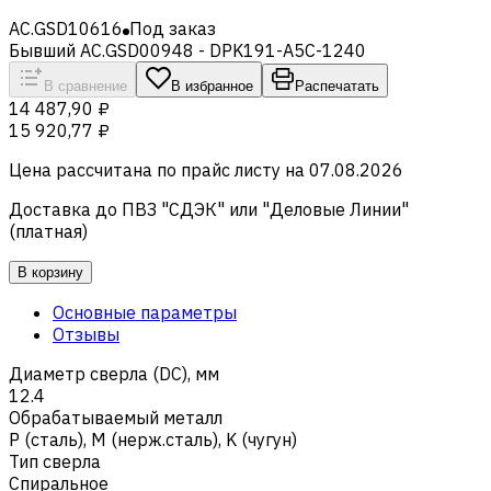
AC.GSD10616
Под заказ
Бывший AC.GSD00948 - DPK191-A5C-1240
В сравнение
В избранное
Распечатать
14 487,90 ₽
15 920,77 ₽
Цена рассчитана по прайс листу на
07.08.2026
Доставка до ПВЗ "СДЭК" или "Деловые Линии"
(платная)
В корзину
Основные параметры
Отзывы
Диаметр сверла (DC), мм
12.4
Обрабатываемый металл
Р (сталь)
,
M (нерж.сталь)
,
K (чугун)
Тип сверла
Спиральное