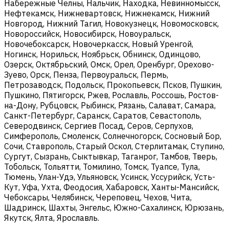
Набережные Челны, Нальчик, Находка, Невинномысск,
Нефтекамск, Нижневартовск, Нижнекамск, Нижний
Новгород, Нижний Тагил, Новокузнецк, Новомосковск,
Новороссийск, Новосибирск, Новоуральск,
Новочебоксарск, Новочеркасск, Новый Уренгой,
Ногинск, Норильск, Ноябрьск, Обнинск, Одинцово,
Озерск, Октябрьский, Омск, Орел, Оренбург, Орехово-
Зуево, Орск, Пенза, Первоуральск, Пермь,
Петрозаводск, Подольск, Прокопьевск, Псков, Пушкин,
Пушкино, Пятигорск, Ржев, Рославль, Россошь, Ростов-
на-Дону, Рубцовск, Рыбинск, Рязань, Салават, Самара,
Санкт-Петербург, Саранск, Саратов, Севастополь,
Северодвинск, Сергиев Посад, Серов, Серпухов,
Симферополь, Смоленск, Солнечногорск, Сосновый Бор,
Сочи, Ставрополь, Старый Оскол, Стерлитамак, Ступино,
Сургут, Сызрань, Сыктывкар, Таганрог, Тамбов, Тверь,
Тобольск, Тольятти, Томилино, Томск, Туапсе, Тула,
Тюмень, Улан-Удэ, Ульяновск, Усинск, Уссурийск, Усть-
Кут, Уфа, Ухта, Феодосия, Хабаровск, Ханты-Мансийск,
Чебоксары, Челябинск, Череповец, Чехов, Чита,
Шадринск, Шахты, Энгельс, Южно-Сахалинск, Юрюзань,
Якутск, Ялта, Ярославль.