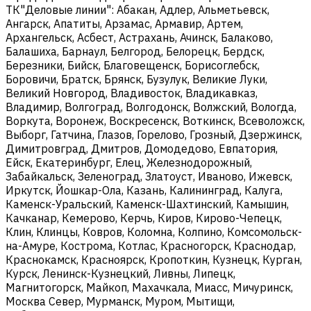
ТК"Деловые линии": Абакан, Адлер, Альметьевск,
Ангарск, Апатиты, Арзамас, Армавир, Артем,
Архангельск, Асбест, Астрахань, Ачинск, Балаково,
Балашиха, Барнаул, Белгород, Белорецк, Бердск,
Березники, Бийск, Благовещенск, Борисоглебск,
Боровичи, Братск, Брянск, Бузулук, Великие Луки,
Великий Новгород, Владивосток, Владикавказ,
Владимир, Волгоград, Волгодонск, Волжский, Вологда,
Воркута, Воронеж, Воскресенск, Воткинск, Всеволожск,
Выборг, Гатчина, Глазов, Горелово, Грозный, Дзержинск,
Димитровград, Дмитров, Домодедово, Евпатория,
Ейск, Екатеринбург, Елец, Железнодорожный,
Забайкальск, Зеленоград, Златоуст, Иваново, Ижевск,
Иркутск, Йошкар-Ола, Казань, Калининград, Калуга,
Каменск-Уральский, Каменск-Шахтинский, Камышин,
Качканар, Кемерово, Керчь, Киров, Кирово-Чепецк,
Клин, Клинцы, Ковров, Коломна, Колпино, Комсомольск-
на-Амуре, Кострома, Котлас, Красногорск, Краснодар,
Краснокамск, Красноярск, Кропоткин, Кузнецк, Курган,
Курск, Ленинск-Кузнецкий, Ливны, Липецк,
Магнитогорск, Майкоп, Махачкала, Миасс, Мичуринск,
Москва Север, Мурманск, Муром, Мытищи,