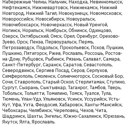
Набережные Челны, Нальчик, Находка, Невинномысск,
Нефтекамск, Нижневартовск, Нижнекамск, Нижний
Новгород, Нижний Тагил, Новокузнецк, Новомосковск,
Новороссийск, Новосибирск, Новоуральск,
Новочебоксарск, Новочеркасск, Новый Уренгой,
Ногинск, Норильск, Ноябрьск, Обнинск, Одинцово,
Озерск, Октябрьский, Омск, Орел, Оренбург, Орехово-
Зуево, Орск, Пенза, Первоуральск, Пермь,
Петрозаводск, Подольск, Прокопьевск, Псков, Пушкин,
Пушкино, Пятигорск, Ржев, Рославль, Россошь, Ростов-
на-Дону, Рубцовск, Рыбинск, Рязань, Салават, Самара,
Санкт-Петербург, Саранск, Саратов, Севастополь,
Северодвинск, Сергиев Посад, Серов, Серпухов,
Симферополь, Смоленск, Солнечногорск, Сосновый Бор,
Сочи, Ставрополь, Старый Оскол, Стерлитамак, Ступино,
Сургут, Сызрань, Сыктывкар, Таганрог, Тамбов, Тверь,
Тобольск, Тольятти, Томилино, Томск, Туапсе, Тула,
Тюмень, Улан-Удэ, Ульяновск, Усинск, Уссурийск, Усть-
Кут, Уфа, Ухта, Феодосия, Хабаровск, Ханты-Мансийск,
Чебоксары, Челябинск, Череповец, Чехов, Чита,
Шадринск, Шахты, Энгельс, Южно-Сахалинск, Юрюзань,
Якутск, Ялта, Ярославль.