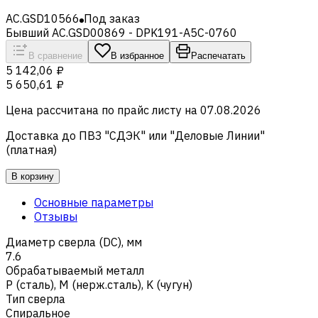
AC.GSD10566
Под заказ
Бывший AC.GSD00869 - DPK191-A5C-0760
В сравнение
В избранное
Распечатать
5 142,06 ₽
5 650,61 ₽
Цена рассчитана по прайс листу на
07.08.2026
Доставка до ПВЗ "СДЭК" или "Деловые Линии"
(платная)
В корзину
Основные параметры
Отзывы
Диаметр сверла (DC), мм
7.6
Обрабатываемый металл
Р (сталь)
,
M (нерж.сталь)
,
K (чугун)
Тип сверла
Спиральное