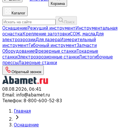
Корзина
Каталог
Поиск
Оснащение
Режущий инструмент
Инструментальная
оснастка
Крепление заготовки
СОЖ, масла
Для
электроэрозии
Для лазера
Измерительный
инструмент
Гибочный инструмент
Запчасти
Оборудование
Фрезерные станки
Токарные
станки
Электроэрозионные станки
Листогибочные
прессы
Лазерные станки
Обратный звонок
08.08.2026, 06:41
Email
:
info@abamet.ru
Телефон
:
8-800-600-52-83
Главная
Оснащение