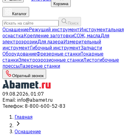
Корзина
Каталог
Поиск
Оснащение
Режущий инструмент
Инструментальная
оснастка
Крепление заготовки
СОЖ, масла
Для
электроэрозии
Для лазера
Измерительный
инструмент
Гибочный инструмент
Запчасти
Оборудование
Фрезерные станки
Токарные
станки
Электроэрозионные станки
Листогибочные
прессы
Лазерные станки
Обратный звонок
09.08.2026, 01:07
Email
:
info@abamet.ru
Телефон
:
8-800-600-52-83
Главная
Оснащение