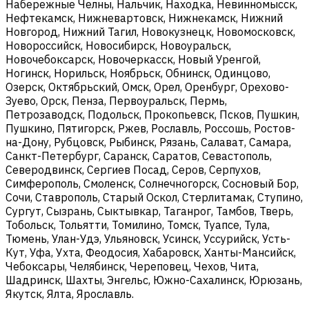
Набережные Челны, Нальчик, Находка, Невинномысск,
Нефтекамск, Нижневартовск, Нижнекамск, Нижний
Новгород, Нижний Тагил, Новокузнецк, Новомосковск,
Новороссийск, Новосибирск, Новоуральск,
Новочебоксарск, Новочеркасск, Новый Уренгой,
Ногинск, Норильск, Ноябрьск, Обнинск, Одинцово,
Озерск, Октябрьский, Омск, Орел, Оренбург, Орехово-
Зуево, Орск, Пенза, Первоуральск, Пермь,
Петрозаводск, Подольск, Прокопьевск, Псков, Пушкин,
Пушкино, Пятигорск, Ржев, Рославль, Россошь, Ростов-
на-Дону, Рубцовск, Рыбинск, Рязань, Салават, Самара,
Санкт-Петербург, Саранск, Саратов, Севастополь,
Северодвинск, Сергиев Посад, Серов, Серпухов,
Симферополь, Смоленск, Солнечногорск, Сосновый Бор,
Сочи, Ставрополь, Старый Оскол, Стерлитамак, Ступино,
Сургут, Сызрань, Сыктывкар, Таганрог, Тамбов, Тверь,
Тобольск, Тольятти, Томилино, Томск, Туапсе, Тула,
Тюмень, Улан-Удэ, Ульяновск, Усинск, Уссурийск, Усть-
Кут, Уфа, Ухта, Феодосия, Хабаровск, Ханты-Мансийск,
Чебоксары, Челябинск, Череповец, Чехов, Чита,
Шадринск, Шахты, Энгельс, Южно-Сахалинск, Юрюзань,
Якутск, Ялта, Ярославль.