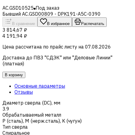
AC.GSD10525
Под заказ
Бывший AC.GSD00809 - DPK191-A5C-0390
В сравнение
В избранное
Распечатать
3 814,67 ₽
4 191,94 ₽
Цена рассчитана по прайс листу на
07.08.2026
Доставка до ПВЗ "СДЭК" или "Деловые Линии"
(платная)
В корзину
Основные параметры
Отзывы
Диаметр сверла (DC), мм
3.9
Обрабатываемый металл
Р (сталь)
,
M (нерж.сталь)
,
K (чугун)
Тип сверла
Спиральное