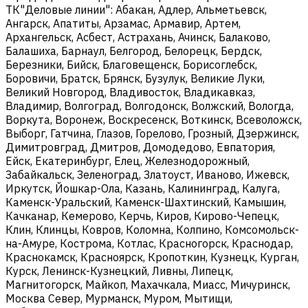
ТК"Деловые линии": Абакан, Адлер, Альметьевск,
Ангарск, Апатиты, Арзамас, Армавир, Артем,
Архангельск, Асбест, Астрахань, Ачинск, Балаково,
Балашиха, Барнаул, Белгород, Белорецк, Бердск,
Березники, Бийск, Благовещенск, Борисоглебск,
Боровичи, Братск, Брянск, Бузулук, Великие Луки,
Великий Новгород, Владивосток, Владикавказ,
Владимир, Волгоград, Волгодонск, Волжский, Вологда,
Воркута, Воронеж, Воскресенск, Воткинск, Всеволожск,
Выборг, Гатчина, Глазов, Горелово, Грозный, Дзержинск,
Димитровград, Дмитров, Домодедово, Евпатория,
Ейск, Екатеринбург, Елец, Железнодорожный,
Забайкальск, Зеленоград, Златоуст, Иваново, Ижевск,
Иркутск, Йошкар-Ола, Казань, Калининград, Калуга,
Каменск-Уральский, Каменск-Шахтинский, Камышин,
Качканар, Кемерово, Керчь, Киров, Кирово-Чепецк,
Клин, Клинцы, Ковров, Коломна, Колпино, Комсомольск-
на-Амуре, Кострома, Котлас, Красногорск, Краснодар,
Краснокамск, Красноярск, Кропоткин, Кузнецк, Курган,
Курск, Ленинск-Кузнецкий, Ливны, Липецк,
Магнитогорск, Майкоп, Махачкала, Миасс, Мичуринск,
Москва Север, Мурманск, Муром, Мытищи,