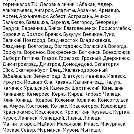
терминалов ТК"Деловые линии": Абакан, Адлер,
Альметьевск, Ангарск, Апатиты, Арзамас, Армавир,
Артем, Архангельск, Асбест, Астрахань, Ачинск,
Балаково, Балашиха, Барнаул, Белгород, Белорецк,
Бердск, Березники, Бийск, Благовещенск, Борисоглебск,
Боровичи, Братск, Брянск, Бузулук, Великие Луки,
Великий Новгород, Владивосток, Владикавказ,
Владимир, Волгоград, Волгодонск, Волжский, Вологда,
Воркута, Воронеж, Воскресенск, Воткинск, Всеволожск,
Выборг, Гатчина, Глазов, Горелово, Грозный, Дзержинск,
Димитровград, Дмитров, Домодедово, Евпатория,
Ейск, Екатеринбург, Елец, Железнодорожный,
Забайкальск, Зеленоград, Златоуст, Иваново, Ижевск,
Иркутск, Йошкар-Ола, Казань, Калининград, Калуга,
Каменск-Уральский, Каменск-Шахтинский, Камышин,
Качканар, Кемерово, Керчь, Киров, Кирово-Чепецк,
Клин, Клинцы, Ковров, Коломна, Колпино, Комсомольск-
на-Амуре, Кострома, Котлас, Красногорск, Краснодар,
Краснокамск, Красноярск, Кропоткин, Кузнецк, Курган,
Курск, Ленинск-Кузнецкий, Ливны, Липецк,
Магнитогорск, Майкоп, Махачкала, Миасс, Мичуринск,
Москва Север, Мурманск, Муром, Мытищи,