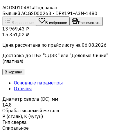
AC.GSD10481
Под заказ
Бывший AC.GSD00263 - DPK191-A3N-1480
В сравнение
В избранное
Распечатать
13 969,43 ₽
15 351,02 ₽
Цена рассчитана по прайс листу на
06.08.2026
Доставка до ПВЗ "СДЭК" или "Деловые Линии"
(платная)
В корзину
Основные параметры
Отзывы
Диаметр сверла (DC), мм
14.8
Обрабатываемый металл
Р (сталь)
,
K (чугун)
Тип сверла
Спиральное