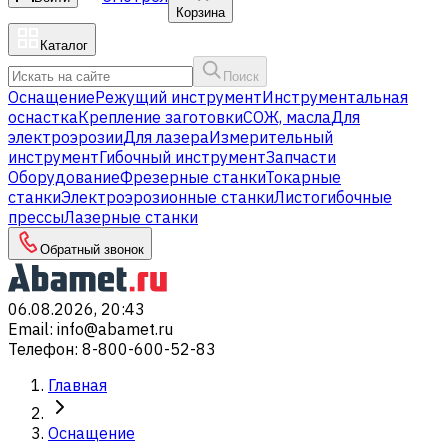
Корзина
Каталог
Поиск
Оснащение
Режущий инструмент
Инструментальная
оснастка
Крепление заготовки
СОЖ, масла
Для
электроэрозии
Для лазера
Измерительный
инструмент
Гибочный инструмент
Запчасти
Оборудование
Фрезерные станки
Токарные
станки
Электроэрозионные станки
Листогибочные
прессы
Лазерные станки
Обратный звонок
06.08.2026, 20:43
Email
:
info@abamet.ru
Телефон
:
8-800-600-52-83
Главная
Оснащение