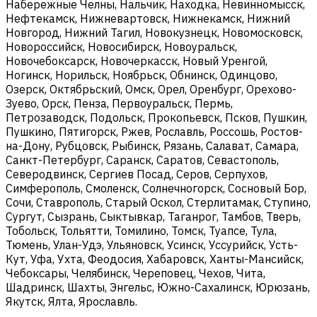
Набережные Челны, Нальчик, Находка, Невинномысск,
Нефтекамск, Нижневартовск, Нижнекамск, Нижний
Новгород, Нижний Тагил, Новокузнецк, Новомосковск,
Новороссийск, Новосибирск, Новоуральск,
Новочебоксарск, Новочеркасск, Новый Уренгой,
Ногинск, Норильск, Ноябрьск, Обнинск, Одинцово,
Озерск, Октябрьский, Омск, Орел, Оренбург, Орехово-
Зуево, Орск, Пенза, Первоуральск, Пермь,
Петрозаводск, Подольск, Прокопьевск, Псков, Пушкин,
Пушкино, Пятигорск, Ржев, Рославль, Россошь, Ростов-
на-Дону, Рубцовск, Рыбинск, Рязань, Салават, Самара,
Санкт-Петербург, Саранск, Саратов, Севастополь,
Северодвинск, Сергиев Посад, Серов, Серпухов,
Симферополь, Смоленск, Солнечногорск, Сосновый Бор,
Сочи, Ставрополь, Старый Оскол, Стерлитамак, Ступино,
Сургут, Сызрань, Сыктывкар, Таганрог, Тамбов, Тверь,
Тобольск, Тольятти, Томилино, Томск, Туапсе, Тула,
Тюмень, Улан-Удэ, Ульяновск, Усинск, Уссурийск, Усть-
Кут, Уфа, Ухта, Феодосия, Хабаровск, Ханты-Мансийск,
Чебоксары, Челябинск, Череповец, Чехов, Чита,
Шадринск, Шахты, Энгельс, Южно-Сахалинск, Юрюзань,
Якутск, Ялта, Ярославль.