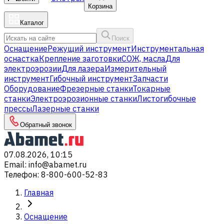
Корзина
Каталог
Поиск
Оснащение
Режущий инструмент
Инструментальная
оснастка
Крепление заготовки
СОЖ, масла
Для
электроэрозии
Для лазера
Измерительный
инструмент
Гибочный инструмент
Запчасти
Оборудование
Фрезерные станки
Токарные
станки
Электроэрозионные станки
Листогибочные
прессы
Лазерные станки
Обратный звонок
07.08.2026, 10:15
Email
:
info@abamet.ru
Телефон
:
8-800-600-52-83
Главная
Оснащение