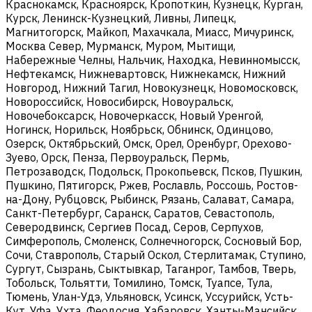
Краснокамск, Красноярск, Кропоткин, Кузнецк, Курган,
Курск, Ленинск-Кузнецкий, Ливны, Липецк,
Магнитогорск, Майкоп, Махачкала, Миасс, Мичуринск,
Москва Север, Мурманск, Муром, Мытищи,
Набережные Челны, Нальчик, Находка, Невинномысск,
Нефтекамск, Нижневартовск, Нижнекамск, Нижний
Новгород, Нижний Тагил, Новокузнецк, Новомосковск,
Новороссийск, Новосибирск, Новоуральск,
Новочебоксарск, Новочеркасск, Новый Уренгой,
Ногинск, Норильск, Ноябрьск, Обнинск, Одинцово,
Озерск, Октябрьский, Омск, Орел, Оренбург, Орехово-
Зуево, Орск, Пенза, Первоуральск, Пермь,
Петрозаводск, Подольск, Прокопьевск, Псков, Пушкин,
Пушкино, Пятигорск, Ржев, Рославль, Россошь, Ростов-
на-Дону, Рубцовск, Рыбинск, Рязань, Салават, Самара,
Санкт-Петербург, Саранск, Саратов, Севастополь,
Северодвинск, Сергиев Посад, Серов, Серпухов,
Симферополь, Смоленск, Солнечногорск, Сосновый Бор,
Сочи, Ставрополь, Старый Оскол, Стерлитамак, Ступино,
Сургут, Сызрань, Сыктывкар, Таганрог, Тамбов, Тверь,
Тобольск, Тольятти, Томилино, Томск, Туапсе, Тула,
Тюмень, Улан-Удэ, Ульяновск, Усинск, Уссурийск, Усть-
Кут, Уфа, Ухта, Феодосия, Хабаровск, Ханты-Мансийск,