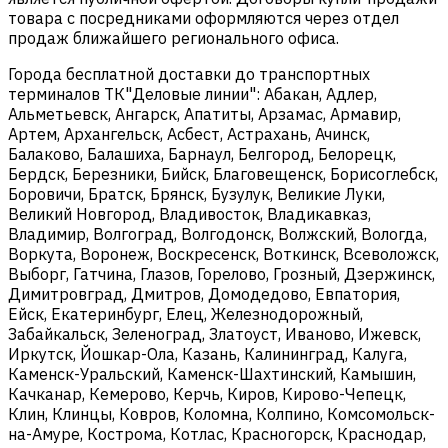
товара с посредниками оформляются через отдел
продаж ближайшего регионального офиса.
Города бесплатной доставки до транспортных
терминалов ТК"Деловые линии": Абакан, Адлер,
Альметьевск, Ангарск, Апатиты, Арзамас, Армавир,
Артем, Архангельск, Асбест, Астрахань, Ачинск,
Балаково, Балашиха, Барнаул, Белгород, Белорецк,
Бердск, Березники, Бийск, Благовещенск, Борисоглебск,
Боровичи, Братск, Брянск, Бузулук, Великие Луки,
Великий Новгород, Владивосток, Владикавказ,
Владимир, Волгоград, Волгодонск, Волжский, Вологда,
Воркута, Воронеж, Воскресенск, Воткинск, Всеволожск,
Выборг, Гатчина, Глазов, Горелово, Грозный, Дзержинск,
Димитровград, Дмитров, Домодедово, Евпатория,
Ейск, Екатеринбург, Елец, Железнодорожный,
Забайкальск, Зеленоград, Златоуст, Иваново, Ижевск,
Иркутск, Йошкар-Ола, Казань, Калининград, Калуга,
Каменск-Уральский, Каменск-Шахтинский, Камышин,
Качканар, Кемерово, Керчь, Киров, Кирово-Чепецк,
Клин, Клинцы, Ковров, Коломна, Колпино, Комсомольск-
на-Амуре, Кострома, Котлас, Красногорск, Краснодар,