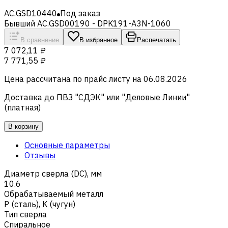
AC.GSD10440
Под заказ
Бывший AC.GSD00190 - DPK191-A3N-1060
В сравнение
В избранное
Распечатать
7 072,11 ₽
7 771,55 ₽
Цена рассчитана по прайс листу на
06.08.2026
Доставка до ПВЗ "СДЭК" или "Деловые Линии"
(платная)
В корзину
Основные параметры
Отзывы
Диаметр сверла (DC), мм
10.6
Обрабатываемый металл
Р (сталь)
,
K (чугун)
Тип сверла
Спиральное