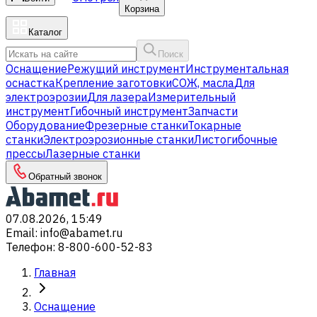
Корзина
Каталог
Поиск
Оснащение
Режущий инструмент
Инструментальная
оснастка
Крепление заготовки
СОЖ, масла
Для
электроэрозии
Для лазера
Измерительный
инструмент
Гибочный инструмент
Запчасти
Оборудование
Фрезерные станки
Токарные
станки
Электроэрозионные станки
Листогибочные
прессы
Лазерные станки
Обратный звонок
07.08.2026, 15:49
Email
:
info@abamet.ru
Телефон
:
8-800-600-52-83
Главная
Оснащение