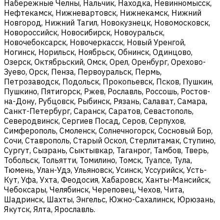
Набережные Челны, Нальчик, Находка, Невинномысск,
Нефтекамск, Нижневартовск, Нижнекамск, Нижний
Новгород, Нижний Тагил, Новокузнецк, Новомосковск,
Новороссийск, Новосибирск, Новоуральск,
Новочебоксарск, Новочеркасск, Новый Уренгой,
Ногинск, Норильск, Ноябрьск, Обнинск, Одинцово,
Озерск, Октябрьский, Омск, Орел, Оренбург, Орехово-
Зуево, Орск, Пенза, Первоуральск, Пермь,
Петрозаводск, Подольск, Прокопьевск, Псков, Пушкин,
Пушкино, Пятигорск, Ржев, Рославль, Россошь, Ростов-
на-Дону, Рубцовск, Рыбинск, Рязань, Салават, Самара,
Санкт-Петербург, Саранск, Саратов, Севастополь,
Северодвинск, Сергиев Посад, Серов, Серпухов,
Симферополь, Смоленск, Солнечногорск, Сосновый Бор,
Сочи, Ставрополь, Старый Оскол, Стерлитамак, Ступино,
Сургут, Сызрань, Сыктывкар, Таганрог, Тамбов, Тверь,
Тобольск, Тольятти, Томилино, Томск, Туапсе, Тула,
Тюмень, Улан-Удэ, Ульяновск, Усинск, Уссурийск, Усть-
Кут, Уфа, Ухта, Феодосия, Хабаровск, Ханты-Мансийск,
Чебоксары, Челябинск, Череповец, Чехов, Чита,
Шадринск, Шахты, Энгельс, Южно-Сахалинск, Юрюзань,
Якутск, Ялта, Ярославль.