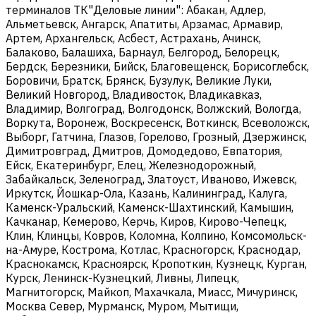
терминалов ТК"Деловые линии": Абакан, Адлер,
Альметьевск, Ангарск, Апатиты, Арзамас, Армавир,
Артем, Архангельск, Асбест, Астрахань, Ачинск,
Балаково, Балашиха, Барнаул, Белгород, Белорецк,
Бердск, Березники, Бийск, Благовещенск, Борисоглебск,
Боровичи, Братск, Брянск, Бузулук, Великие Луки,
Великий Новгород, Владивосток, Владикавказ,
Владимир, Волгоград, Волгодонск, Волжский, Вологда,
Воркута, Воронеж, Воскресенск, Воткинск, Всеволожск,
Выборг, Гатчина, Глазов, Горелово, Грозный, Дзержинск,
Димитровград, Дмитров, Домодедово, Евпатория,
Ейск, Екатеринбург, Елец, Железнодорожный,
Забайкальск, Зеленоград, Златоуст, Иваново, Ижевск,
Иркутск, Йошкар-Ола, Казань, Калининград, Калуга,
Каменск-Уральский, Каменск-Шахтинский, Камышин,
Качканар, Кемерово, Керчь, Киров, Кирово-Чепецк,
Клин, Клинцы, Ковров, Коломна, Колпино, Комсомольск-
на-Амуре, Кострома, Котлас, Красногорск, Краснодар,
Краснокамск, Красноярск, Кропоткин, Кузнецк, Курган,
Курск, Ленинск-Кузнецкий, Ливны, Липецк,
Магнитогорск, Майкоп, Махачкала, Миасс, Мичуринск,
Москва Север, Мурманск, Муром, Мытищи,