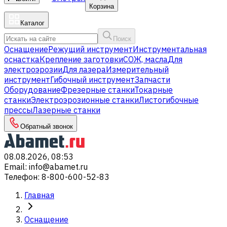
Корзина
Каталог
Поиск
Оснащение
Режущий инструмент
Инструментальная
оснастка
Крепление заготовки
СОЖ, масла
Для
электроэрозии
Для лазера
Измерительный
инструмент
Гибочный инструмент
Запчасти
Оборудование
Фрезерные станки
Токарные
станки
Электроэрозионные станки
Листогибочные
прессы
Лазерные станки
Обратный звонок
08.08.2026, 08:53
Email
:
info@abamet.ru
Телефон
:
8-800-600-52-83
Главная
Оснащение