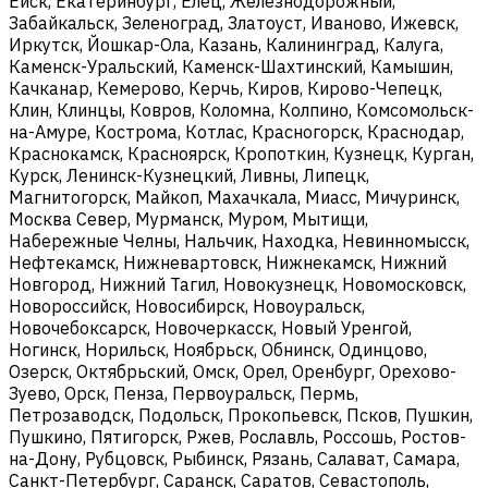
Ейск, Екатеринбург, Елец, Железнодорожный,
Забайкальск, Зеленоград, Златоуст, Иваново, Ижевск,
Иркутск, Йошкар-Ола, Казань, Калининград, Калуга,
Каменск-Уральский, Каменск-Шахтинский, Камышин,
Качканар, Кемерово, Керчь, Киров, Кирово-Чепецк,
Клин, Клинцы, Ковров, Коломна, Колпино, Комсомольск-
на-Амуре, Кострома, Котлас, Красногорск, Краснодар,
Краснокамск, Красноярск, Кропоткин, Кузнецк, Курган,
Курск, Ленинск-Кузнецкий, Ливны, Липецк,
Магнитогорск, Майкоп, Махачкала, Миасс, Мичуринск,
Москва Север, Мурманск, Муром, Мытищи,
Набережные Челны, Нальчик, Находка, Невинномысск,
Нефтекамск, Нижневартовск, Нижнекамск, Нижний
Новгород, Нижний Тагил, Новокузнецк, Новомосковск,
Новороссийск, Новосибирск, Новоуральск,
Новочебоксарск, Новочеркасск, Новый Уренгой,
Ногинск, Норильск, Ноябрьск, Обнинск, Одинцово,
Озерск, Октябрьский, Омск, Орел, Оренбург, Орехово-
Зуево, Орск, Пенза, Первоуральск, Пермь,
Петрозаводск, Подольск, Прокопьевск, Псков, Пушкин,
Пушкино, Пятигорск, Ржев, Рославль, Россошь, Ростов-
на-Дону, Рубцовск, Рыбинск, Рязань, Салават, Самара,
Санкт-Петербург, Саранск, Саратов, Севастополь,