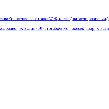
стка
Крепление заготовки
СОЖ, масла
Для электроэрозии
Д
роэрозионные станки
Листогибочные прессы
Лазерные ст