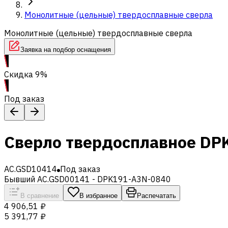
Монолитные (цельные) твердосплавные сверла
Монолитные (цельные) твердосплавные сверла
Заявка на подбор оснащения
Скидка 9%
Под заказ
Сверло твердосплавное DP
AC.GSD10414
Под заказ
Бывший AC.GSD00141 - DPK191-A3N-0840
В сравнение
В избранное
Распечатать
4 906,51 ₽
5 391,77 ₽