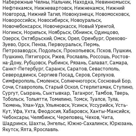
Набережные Челны, Нальчик, Находка, Невинномысск,
Нефтекамск, Нижневартовск, Нижнекамск, Нижний
Новгород, Нижний Тагил, Новокузнецк, Новомосковск,
Новороссийск, Новосибирск, Новоуральск,
Новочебоксарск, Новочеркасск, Новый Уренгой,
Ногинск, Норильск, Ноябрьск, Обнинск, Одинцово,
Озерск, Октябрьский, Омск, Орел, Оренбург, Орехово-
Зуево, Орск, Пенза, Первоуральск, Пермь,
Петрозаводск, Подольск, Прокопьевск, Псков, Пушкин,
Пушкино, Пятигорск, Ржев, Рославль, Россошь, Ростов-
на-Дону, Рубцовск, Рыбинск, Рязань, Салават, Самара,
Санкт-Петербург, Саранск, Саратов, Севастополь,
Северодвинск, Сергиев Посад, Серов, Серпухов,
Симферополь, Смоленск, Солнечногорск, Сосновый Бор,
Сочи, Ставрополь, Старый Оскол, Стерлитамак, Ступино,
Сургут, Сызрань, Сыктывкар, Таганрог, Тамбов, Тверь,
Тобольск, Тольятти, Томилино, Томск, Туапсе, Тула,
Тюмень, Улан-Удэ, Ульяновск, Усинск, Уссурийск, Усть-
Кут, Уфа, Ухта, Феодосия, Хабаровск, Ханты-Мансийск,
Чебоксары, Челябинск, Череповец, Чехов, Чита,
Шадринск, Шахты, Энгельс, Южно-Сахалинск, Юрюзань,
Якутск, Ялта, Ярославль.