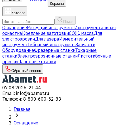
Корзина
Каталог
Поиск
Оснащение
Режущий инструмент
Инструментальная
оснастка
Крепление заготовки
СОЖ, масла
Для
электроэрозии
Для лазера
Измерительный
инструмент
Гибочный инструмент
Запчасти
Оборудование
Фрезерные станки
Токарные
станки
Электроэрозионные станки
Листогибочные
прессы
Лазерные станки
Обратный звонок
07.08.2026, 21:44
Email
:
info@abamet.ru
Телефон
:
8-800-600-52-83
Главная
Оснащение