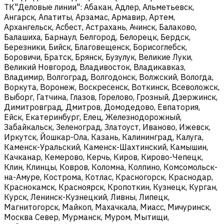
ТК"Деловые линии": Абакан, Адлер, Альметьевск,
Ангарск, Апатиты, Арзамас, Армавир, Артем,
Архангельск, Асбест, Астрахань, Ачинск, Балаково,
Балашиха, Барнаул, Белгород, Белорецк, Бердск,
Березники, Бийск, Благовещенск, Борисоглебск,
Боровичи, Братск, Брянск, Бузулук, Великие Луки,
Великий Новгород, Владивосток, Владикавказ,
Владимир, Волгоград, Волгодонск, Волжский, Вологда,
Воркута, Воронеж, Воскресенск, Воткинск, Всеволожск,
Выборг, Гатчина, Глазов, Горелово, Грозный, Дзержинск,
Димитровград, Дмитров, Домодедово, Евпатория,
Ейск, Екатеринбург, Елец, Железнодорожный,
Забайкальск, Зеленоград, Златоуст, Иваново, Ижевск,
Иркутск, Йошкар-Ола, Казань, Калининград, Калуга,
Каменск-Уральский, Каменск-Шахтинский, Камышин,
Качканар, Кемерово, Керчь, Киров, Кирово-Чепецк,
Клин, Клинцы, Ковров, Коломна, Колпино, Комсомольск-
на-Амуре, Кострома, Котлас, Красногорск, Краснодар,
Краснокамск, Красноярск, Кропоткин, Кузнецк, Курган,
Курск, Ленинск-Кузнецкий, Ливны, Липецк,
Магнитогорск, Майкоп, Махачкала, Миасс, Мичуринск,
Москва Север, Мурманск, Муром, Мытищи,