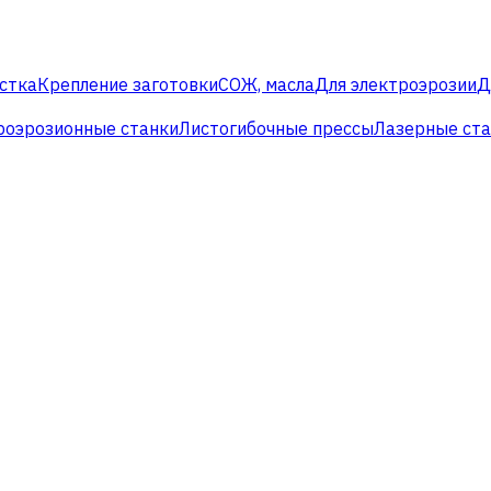
стка
Крепление заготовки
СОЖ, масла
Для электроэрозии
Д
роэрозионные станки
Листогибочные прессы
Лазерные ст