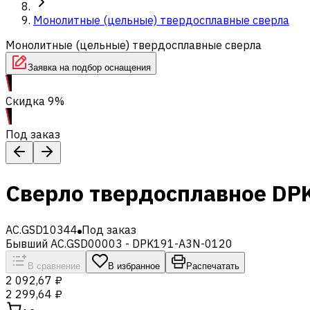
Монолитные (цельные) твердосплавные сверла
Монолитные (цельные) твердосплавные сверла
Заявка на подбор оснащения
Скидка 9%
Под заказ
Сверло твердосплавное DP
AC.GSD10344
Под заказ
Бывший AC.GSD00003 - DPK191-A3N-0120
В сравнение
В избранное
Распечатать
2 092,67 ₽
2 299,64 ₽