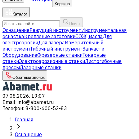
Корзина
Каталог
Поиск
Оснащение
Режущий инструмент
Инструментальная
оснастка
Крепление заготовки
СОЖ, масла
Для
электроэрозии
Для лазера
Измерительный
инструмент
Гибочный инструмент
Запчасти
Оборудование
Фрезерные станки
Токарные
станки
Электроэрозионные станки
Листогибочные
прессы
Лазерные станки
Обратный звонок
07.08.2026, 19:07
Email
:
info@abamet.ru
Телефон
:
8-800-600-52-83
Главная
Оснащение