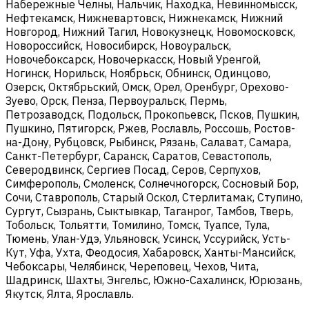
Набережные Челны, Нальчик, Находка, Невинномысск,
Нефтекамск, Нижневартовск, Нижнекамск, Нижний
Новгород, Нижний Тагил, Новокузнецк, Новомосковск,
Новороссийск, Новосибирск, Новоуральск,
Новочебоксарск, Новочеркасск, Новый Уренгой,
Ногинск, Норильск, Ноябрьск, Обнинск, Одинцово,
Озерск, Октябрьский, Омск, Орел, Оренбург, Орехово-
Зуево, Орск, Пенза, Первоуральск, Пермь,
Петрозаводск, Подольск, Прокопьевск, Псков, Пушкин,
Пушкино, Пятигорск, Ржев, Рославль, Россошь, Ростов-
на-Дону, Рубцовск, Рыбинск, Рязань, Салават, Самара,
Санкт-Петербург, Саранск, Саратов, Севастополь,
Северодвинск, Сергиев Посад, Серов, Серпухов,
Симферополь, Смоленск, Солнечногорск, Сосновый Бор,
Сочи, Ставрополь, Старый Оскол, Стерлитамак, Ступино,
Сургут, Сызрань, Сыктывкар, Таганрог, Тамбов, Тверь,
Тобольск, Тольятти, Томилино, Томск, Туапсе, Тула,
Тюмень, Улан-Удэ, Ульяновск, Усинск, Уссурийск, Усть-
Кут, Уфа, Ухта, Феодосия, Хабаровск, Ханты-Мансийск,
Чебоксары, Челябинск, Череповец, Чехов, Чита,
Шадринск, Шахты, Энгельс, Южно-Сахалинск, Юрюзань,
Якутск, Ялта, Ярославль.