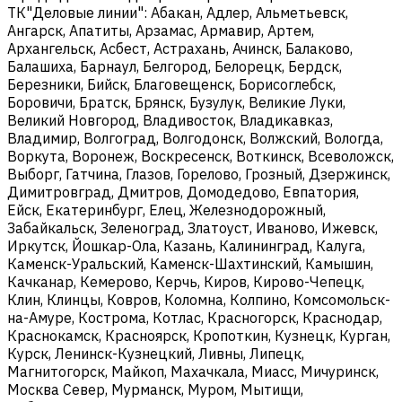
ТК"Деловые линии": Абакан, Адлер, Альметьевск,
Ангарск, Апатиты, Арзамас, Армавир, Артем,
Архангельск, Асбест, Астрахань, Ачинск, Балаково,
Балашиха, Барнаул, Белгород, Белорецк, Бердск,
Березники, Бийск, Благовещенск, Борисоглебск,
Боровичи, Братск, Брянск, Бузулук, Великие Луки,
Великий Новгород, Владивосток, Владикавказ,
Владимир, Волгоград, Волгодонск, Волжский, Вологда,
Воркута, Воронеж, Воскресенск, Воткинск, Всеволожск,
Выборг, Гатчина, Глазов, Горелово, Грозный, Дзержинск,
Димитровград, Дмитров, Домодедово, Евпатория,
Ейск, Екатеринбург, Елец, Железнодорожный,
Забайкальск, Зеленоград, Златоуст, Иваново, Ижевск,
Иркутск, Йошкар-Ола, Казань, Калининград, Калуга,
Каменск-Уральский, Каменск-Шахтинский, Камышин,
Качканар, Кемерово, Керчь, Киров, Кирово-Чепецк,
Клин, Клинцы, Ковров, Коломна, Колпино, Комсомольск-
на-Амуре, Кострома, Котлас, Красногорск, Краснодар,
Краснокамск, Красноярск, Кропоткин, Кузнецк, Курган,
Курск, Ленинск-Кузнецкий, Ливны, Липецк,
Магнитогорск, Майкоп, Махачкала, Миасс, Мичуринск,
Москва Север, Мурманск, Муром, Мытищи,