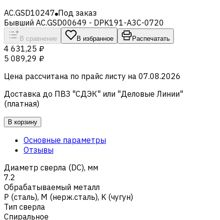
AC.GSD10247
Под заказ
Бывший AC.GSD00649 - DPK191-A3C-0720
В сравнение
В избранное
Распечатать
4 631,25 ₽
5 089,29 ₽
Цена рассчитана по прайс листу на
07.08.2026
Доставка до ПВЗ "СДЭК" или "Деловые Линии"
(платная)
В корзину
Основные параметры
Отзывы
Диаметр сверла (DC), мм
7.2
Обрабатываемый металл
Р (сталь)
,
M (нерж.сталь)
,
K (чугун)
Тип сверла
Спиральное