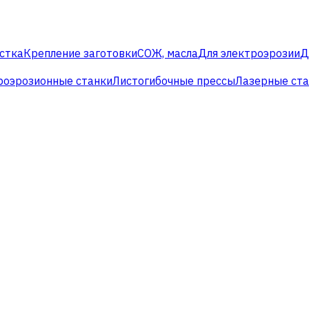
стка
Крепление заготовки
СОЖ, масла
Для электроэрозии
Д
роэрозионные станки
Листогибочные прессы
Лазерные ст