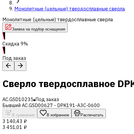
Монолитные (цельные) твердосплавные сверла
Монолитные (цельные) твердосплавные сверла
Заявка на подбор оснащения
Скидка 9%
Под заказ
Сверло твердосплавное DP
AC.GSD10235
Под заказ
Бывший AC.GSD00627 - DPK191-A3C-0600
В сравнение
В избранное
Распечатать
3 140,43 ₽
3 451,01 ₽