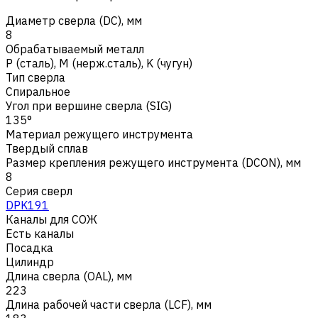
Диаметр сверла (DC), мм
8
Обрабатываемый металл
Р (сталь)
,
M (нерж.сталь)
,
K (чугун)
Тип сверла
Спиральное
Угол при вершине сверла (SIG)
135°
Материал режущего инструмента
Твердый сплав
Размер крепления режущего инструмента (DCON), мм
8
Серия сверл
DPK191
Каналы для СОЖ
Есть каналы
Посадка
Цилиндр
Длина сверла (OAL), мм
223
Длина рабочей части сверла (LCF), мм