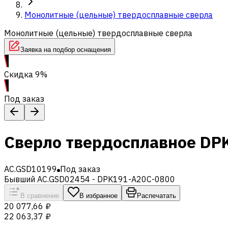
Монолитные (цельные) твердосплавные сверла
Монолитные (цельные) твердосплавные сверла
Заявка на подбор оснащения
Скидка 9%
Под заказ
Сверло твердосплавное DP
AC.GSD10199
Под заказ
Бывший AC.GSD02454 - DPK191-A20C-0800
В сравнение
В избранное
Распечатать
20 077,66 ₽
22 063,37 ₽