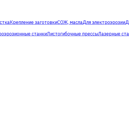
стка
Крепление заготовки
СОЖ, масла
Для электроэрозии
Д
роэрозионные станки
Листогибочные прессы
Лазерные ст